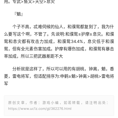
用。专武>鱼叉>天空>息灾
『魈』
个子不高，忒难伺候的仙人，和濮鸳都复刻了，我为什
么要写这个啊，不管了。先说明:和濮鸳≥护摩≥息灾。和濮
鸳和息灾都有攻击力加成，和濮鸳34.4%，息灾低于和濮
鸳，但有全元素伤害加成。护摩有爆伤加成，和濮鸳有暴击
率加成，所以三把武器差距不大
分析就是这样了，所以可以用的有胡桃，钟离，魈，香
菱，雷电将军，但适配排序为:申鹤≥魈>钟离>胡桃>雷电将
军
原创文章，作者：游戏小编，如若转载，请注明出处：
https://www.uc1z.com/gl/362276.html