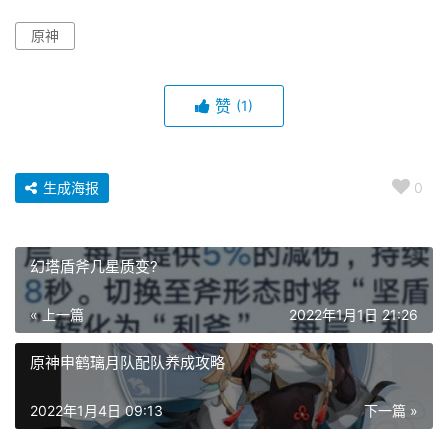
原神
赞
(1)
生成海报
0
幻塔盾斧几星质变?
« 上一篇
2022年1月1日 21:26
原神申鹤璃月队配队养成攻略
2022年1月4日 09:13
下一篇 »