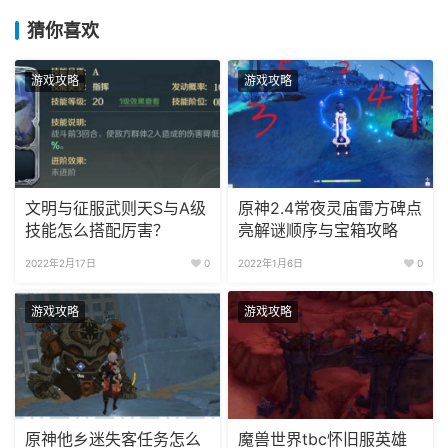
猜你喜欢
游戏攻略
游戏攻略
文明与征服武则天S与A级
原神2.4常夜灵庙雷方碑点
技能怎么搭配厉害？
亮解谜顺序与宝箱攻略
2022年2月17日
0
2022年1月6日
0
游戏攻略
游戏攻略
原神他乡迷失客任务怎么
魔兽世界tbc怀旧服英雄