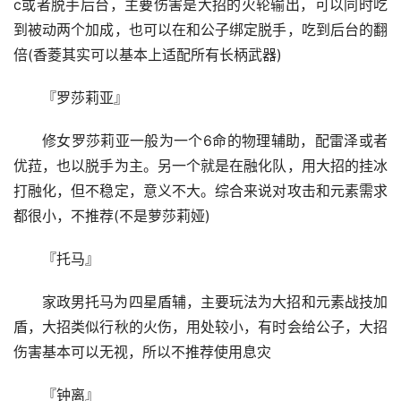
c或者脱手后台，主要伤害是大招的火轮输出，可以同时吃
到被动两个加成，也可以在和公子绑定脱手，吃到后台的翻
倍(香菱其实可以基本上适配所有长柄武器)
『罗莎莉亚』
修女罗莎莉亚一般为一个6命的物理辅助，配雷泽或者
优菈，也以脱手为主。另一个就是在融化队，用大招的挂冰
打融化，但不稳定，意义不大。综合来说对攻击和元素需求
都很小，不推荐(不是萝莎莉娅)
『托马』
家政男托马为四星盾辅，主要玩法为大招和元素战技加
盾，大招类似行秋的火伤，用处较小，有时会给公子，大招
伤害基本可以无视，所以不推荐使用息灾
『钟离』