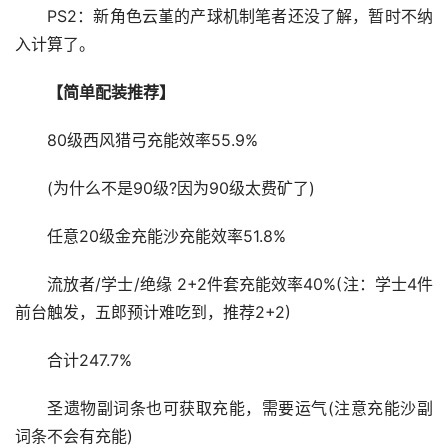
PS2：新角色云堇的产球机制笔者还没了解，暂时不纳
入计算了。
【简单配装推荐】
80级西风猎弓充能效率55.9%
(为什么不是90级?因为90级太费矿了)
任意20级金充能沙充能效率51.8%
流放者/学士/绝缘 2+2件套充能效率40%(注：学士4件
前台触发，五郎预计难吃到，推荐2+2)
合计247.7%
圣遗物副词条也可获取充能，需要运气(注意充能沙副
词条不会有充能)