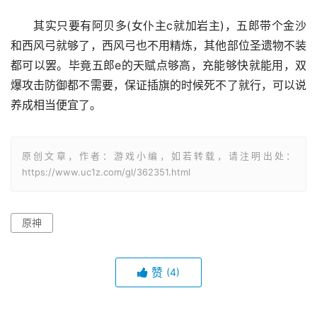
其实只要有阿贝多(女仆主c就加岩主)，五郎带个金沙
和西风弓就够了，西风弓也不用精炼，其他部位圣遗物不装
都可以罢。毕竟五郎e的天赋点够高，充能够快就能用，双
爆攻击防御都不需要，保证插旗的时候死不了就行，可以说
养成相当便宜了。
原创文章，作者：游戏小编，如若转载，请注明出处：
https://www.uc1z.com/gl/362351.html
原神
赞
(4)