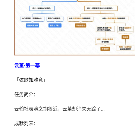
云堇·第一幕
「弦歌知雅意」
任务简介：
云翰社表演之期将近，云堇却消失无踪了...
成就列表：