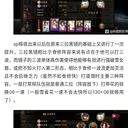
sp辉夜出来以后在原来三拉黑镜的基础上又进行了一次
提升，三拉黑镜相比于食修阵容来说有点在于他可以打三
波，而镜子的三波单体高伤害使得他能够有效进行强破雪女
盾，或把不知火打入第二形态，相比于食修一波流更加灵活
且不会后继乏力（虽然不如食修快）打道馆时主要三种阵
容，一是打常规队伍就是普通三拉（阵容放下）打带花的就
换06一速（一般雪雀花一速不会太快所以130+06就够用
了）。