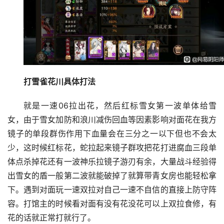
打雪雀花川具体打法
就是一速06拉出花，然后红标雪女第一波单体给雪
女，由于雪女加防和浪川减伤回血等因素影响对面花在我方
镜子的单段群伤作用下血量会在三分之一以下但也不会太
少，这时候红标花，蛇拉起来镜子群攻把花打进腐血三段单
体点杀掉花还有一波神乐拉镜子游刃有余，大量战斗经验得
出雪女的盾一般第二波就能破掉了就算带青女房也能轻松拿
下。遇到对面玩一速双拉对自己一速不自信的直接上防守阵
容。打馆主的时候看对面有没有花没花可以上双拉食修，有
花的话就正常打就行了。