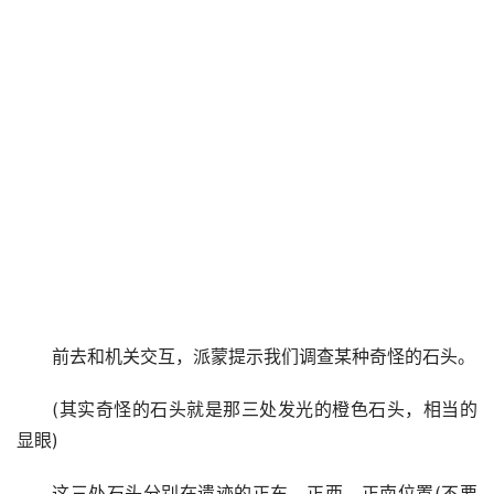
前去和机关交互，派蒙提示我们调查某种奇怪的石头。
(其实奇怪的石头就是那三处发光的橙色石头，相当的
显眼)
这三处石头分别在遗迹的正东，正西，正南位置(不要