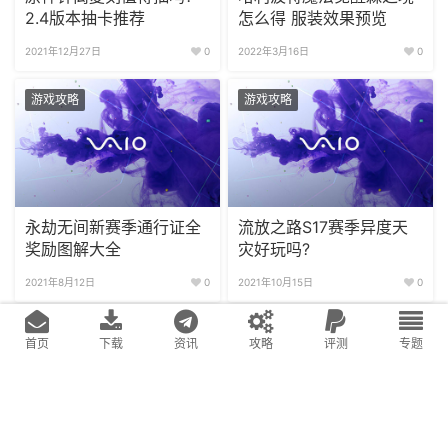
游戏攻略
游戏攻略
原神钟离复刻值得抽吗?
哈利波特魔法觉醒森之境
2.4版本抽卡推荐
怎么得 服装效果预览
2021年12月27日
0
2022年3月16日
0
游戏攻略
游戏攻略
首页
下载
资讯
攻略
评测
专题
永劫无间新赛季通行证全
流放之路S17赛季异度天
奖励图解大全
灾好玩吗?
2021年8月12日
0
2021年10月15日
0