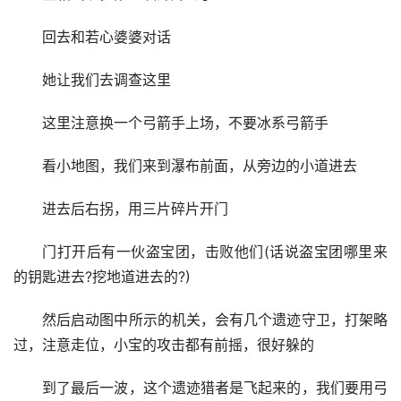
第三处和望舒客栈及群玉阁正对(这就是璃月港的方向)
第四处和庆云顶的神像正对(这个要仔细看)
白天看庆云顶会更清晰
宝箱出现，第三块碎片到手
回去和若心婆婆对话
她让我们去调查这里
这里注意换一个弓箭手上场，不要冰系弓箭手
看小地图，我们来到瀑布前面，从旁边的小道进去
进去后右拐，用三片碎片开门
门打开后有一伙盗宝团，击败他们(话说盗宝团哪里来