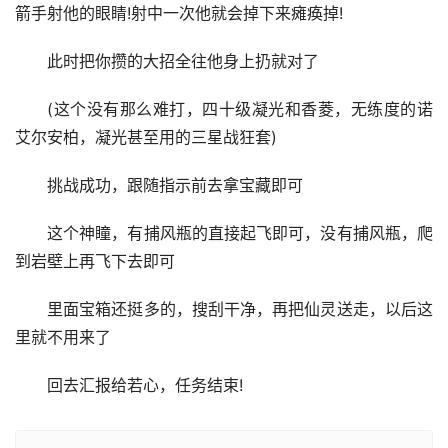
的钥匙进去?挖地道进去的?)
然后启动图中所示的机关，会有几个遗迹守卫，打架略
过，注意走位，小宝的攻击都有前摇，很好躲的
到了最后一波，这个遗迹猎者是飞起来的，我们要用弓
箭手射他的眼睛!射中一次他就会掉下来瘫痪掉!
此时把你攒的大招全往他身上扔就对了
(这个没有那么难打，四十级凝光和香菱，无练度的诺
艾尔安柏，凝光甚至用的三星战狂套)
挑战成功，跟随指示前去拿宝藏即可
这个神瞳，有捕风瓶的直接起飞即可，没有捕风瓶，爬
到岩壁上再飞下去即可