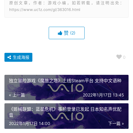
里面宝箱还挺多的，搜刮干净，再把仙灵送走，以后这
里就不用来了
回去汇报给若心，任务结束!
原创文章，作者：游戏小编，如若转载，请注明出处：
https://www.uc1z.com/gl/363016.html
赞
(2)
生成海报
0
独立冒险游戏《魔旅之塔》上线Steam平台 支持中文语种