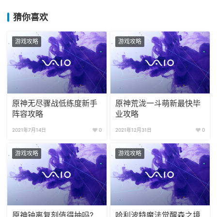
« 上一篇
2022年1月17日 13:45
《姬械联盟：蓝星危机》事前登录已发起 日本知名声优配
音
2022年1月17日 14:00
下一篇 »
猜你喜欢
游戏攻略
游戏攻略
原神无尽骤战低练度新手
原神荒泷一斗萌新最快毕
阵容攻略
业攻略
2021年7月14日
0
2021年12月31日
0