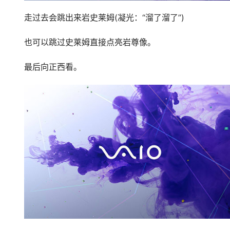
走过去会跳出来岩史莱姆(凝光：“溜了溜了”)
也可以跳过史莱姆直接点亮岩尊像。
最后向正西看。