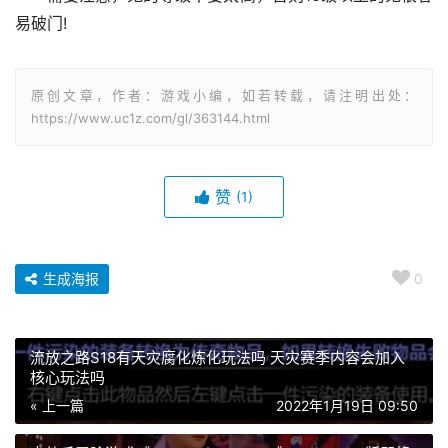
易破门!
原创文章，作者：游戏小编，如若转载，请注明出处：
https://www.uc1z.com/gl/363144.html
赞
(1)
生成海报
0
流放之路S18有天灾腐化炼化玩法吗 天灾赛季内容会加入
核心玩法吗
« 上一篇
2022年1月19日 09:50