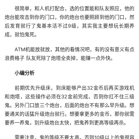
很简单，和人机打配合，选的位置能和队友照应，他的
炮台能攻击到你的门口，你的炮台也要照顾到他的门口，然
后发育就行了鬼基本活不过9级，其实我主要想玩长期养
成，就怕鬼死。
ATM机能放就放，其他的看情况吧，有的没有意义有点
浪费格子 队友死除了炮塔全卖掉，能赚一点外快。
小编分析
前期优先升级床，到床能够产出32金币后再买游戏机
和炮塔，这些操作必须在32金前完成，否则你扛不住三级
鬼。另外门口放三个炮台，后面的炮台不有那么早升级。想
要通关的话猛升级炮台就行。想要拿更多的金币，那你就需
要养一养鬼，别升级炮台太快，把鬼养到更高等级再杀。
需要注意，鬼的等级不要太高，否则10级以上的鬼很容