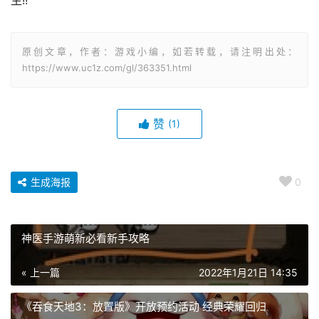
生!!
原创文章，作者：游戏小编，如若转载，请注明出处：
https://www.uc1z.com/gl/363351.html
赞
(1)
生成海报
0
神医手游萌新必看新手攻略
« 上一篇
2022年1月21日 14:35
《吞食天地3：放置版》开放预约活动 经典荣耀回归