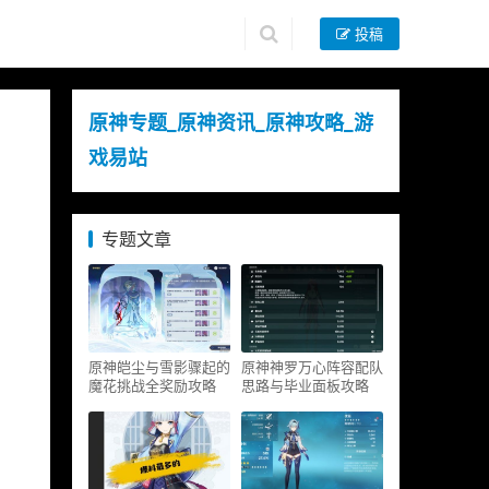
投稿
原神专题_原神资讯_原神攻略_游
戏易站
专题文章
原神皑尘与雪影骤起的
原神神罗万心阵容配队
魔花挑战全奖励攻略
思路与毕业面板攻略