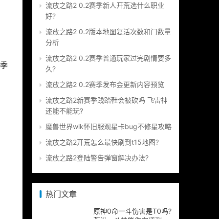
流放之路2 0.2赛季新人开荒选什么职业
好?
，
流放之路2 0.2版本地图复活次数和门数量
分析
流放之路2 0.2赛季普通玩家过完剧情要多
季
久?
流放之路2 0.2赛季发布会更新内容预览
流放之路2新赛季践踏鞋会被砍吗 飞雷神
还能不能玩?
魔兽世界wlk怀旧服观星卡bug不修星攻略
流放之路2开荒怎么最快刷到t15地图?
流放之路2登陆警告弹窗解决办法?
热门文章
原神0命一斗伤害是T0吗?