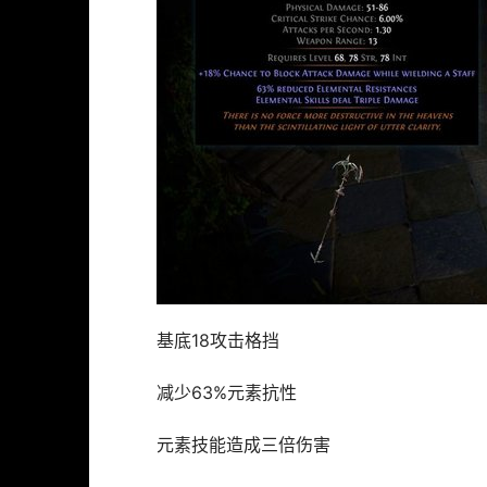
基底18攻击格挡
减少63%元素抗性
元素技能造成三倍伤害