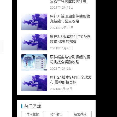
荒泷一斗技能伤害评测
2021年12月15日
原神万端珊瑚事件簿影狼
丸技能与图文攻略
2021年12月13日
原神2.3版本热门主C配队
攻略 你要的都有
2021年11月25日
原神皑尘与雪影骤起的魔
花挑战全奖励攻略
2021年12月2日
原神2.1版本9月1日全球发
布 雷神即将登场
2021年8月23日
热门游戏
休闲益智
动作射击
经营养成