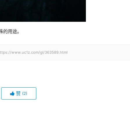
殊的用途。
w.uc1z.com/gl/363589.html
赞
(2)