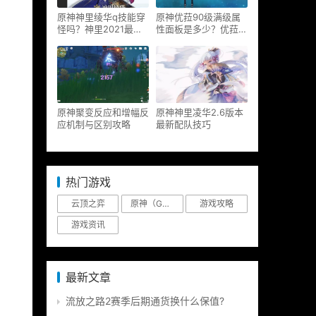
原神神里绫华q技能穿
原神优菈90级满级属
怪吗？神里2021最新
性面板是多少？优菈大
改动视频一览
招高输出手法
原神聚变反应和增幅反
原神神里凌华2.6版本
应机制与区别攻略
最新配队技巧
热门游戏
云顶之弈
原神（Genshin Impact）
游戏攻略
游戏资讯
最新文章
流放之路2赛季后期通货换什么保值?