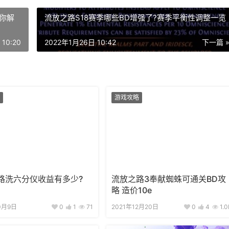
你解
流放之路S18赛季哪些BD增强了?赛季平衡性调整一览
10:20
2022年1月26日 10:42
下一篇 
游戏攻略
路洗六分仪收益有多少?
流放之路3奉献蜘蛛可通关BD攻
略 造价10e
0月9日
0
1
71
2021年12月20日
0
4
1.0