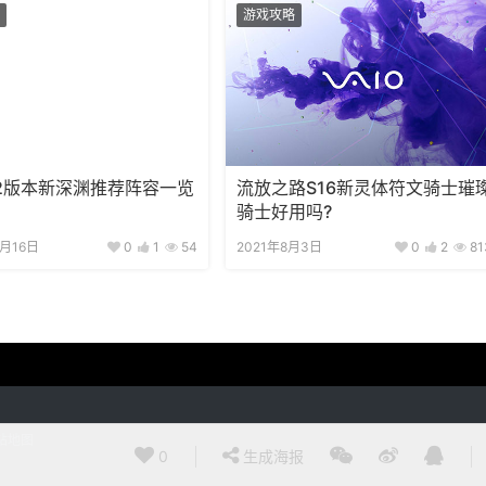
游戏攻略
.2版本新深渊推荐阵容一览
流放之路S16新灵体符文骑士璀
骑士好用吗?
1月16日
0
1
54
2021年8月3日
0
2
81
站地图
0
生成海报