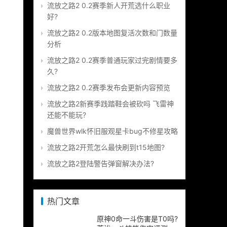
流放之路2 0.2赛季新人开荒选什么职业
好?
流放之路2 0.2版本地图复活次数和门数量
分析
流放之路2 0.2赛季普通玩家过完剧情要多
久?
流放之路2 0.2赛季发布会更新内容预览
流放之路2新赛季践踏鞋会被砍吗 飞雷神
还能不能玩?
魔兽世界wlk怀旧服观星卡bug不修星攻略
流放之路2开荒怎么最快刷到t15地图?
流放之路2登陆警告弹窗解决办法?
热门文章
原神0命一斗伤害是T0吗?