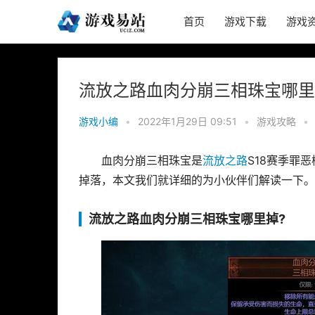
首页
游戏下载
游戏
流放之路血肉分崩三相珠宝哪里
游戏小编
•
2022年1月29日 09:51
•
游戏攻略
•
血肉分崩三相珠宝是
流放之路
S18赛季罪
掉落，本文我们就详细的为小伙伴们解读一下。
流放之路血肉分崩三相珠宝哪里掉?