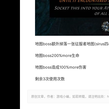
地图boss额外掉落一张征服者地图(sirus四
地图boss200%more生命
地图boss造成100%more伤害
剩余3次使用次数
原创文章，作者：游戏小编，如若转载，请注明出处：https://ww