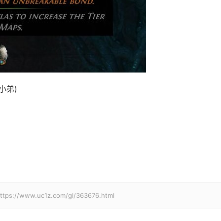
小弟)
w.uc1z.com/gl/363676.html