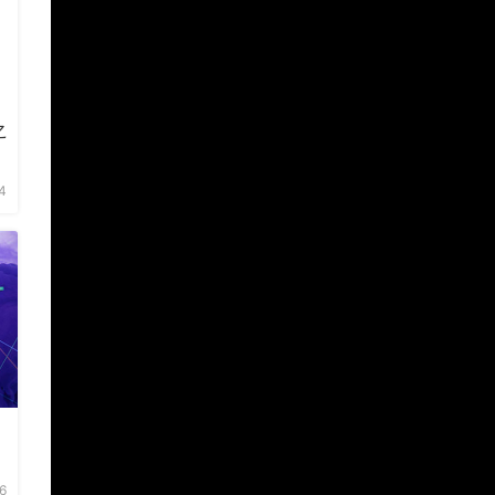
之
4
6