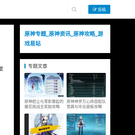
投稿
原神专题_原神资讯_原神攻略_游
戏易站
专题文章
里
原神皑尘与雪影骤起的
原神神罗万心阵容配队
魔花挑战全奖励攻略
思路与毕业面板攻略