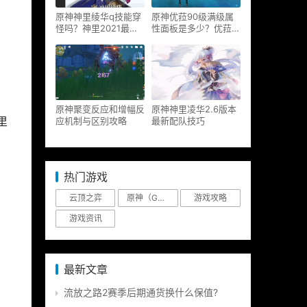
原神神里绫华q技能穿
原神优菈90级满级属
怪吗？神里2021最新
性面板是多少？优菈大
改动视频一览
招高输出手法
原神聚变反应和增幅反
原神神里凌华2.6版本
应机制与区别攻略
最新配队技巧
里
热门游戏
云顶之弈
原神（Genshin Impact）
游戏攻略
游戏资讯
最新文章
流放之路2赛季后期通货换什么保值?