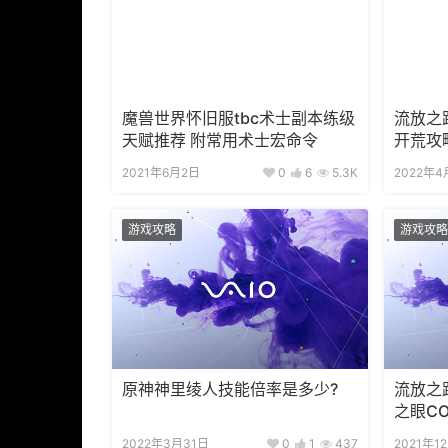
魔兽世界怀旧服tbc术士副本练级
流放之
天赋推荐 附常用术士宏命令
开荒攻
2021年6月2日
0
6
5.3K
2022年4
游戏攻略
游戏攻略
原神神里绫人技能倍率是多少?
流放之
之眼C
2022年3月31日
0
1
437
2021年1