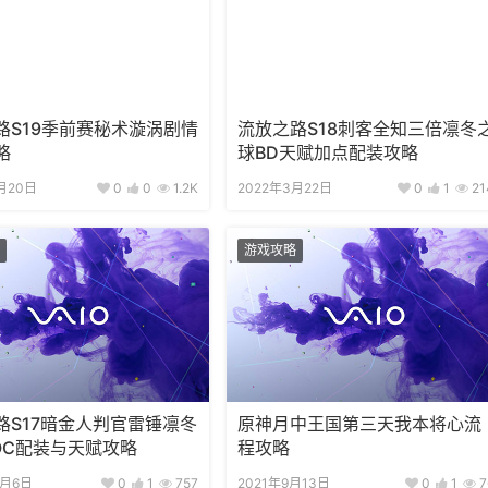
路S19季前赛秘术漩涡剧情
流放之路S18刺客全知三倍凛冬
略
球BD天赋加点配装攻略
月20日
0
0
1.2K
2022年3月22日
0
1
21
游戏攻略
路S17暗金人判官雷锤凛冬
原神月中王国第三天我本将心流
OC配装与天赋攻略
程攻略
2月6日
0
1
757
2021年9月13日
0
1
7