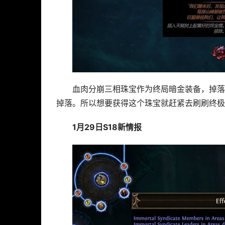
血肉分崩三相珠宝作为终局暗金装备，掉落
掉落。所以想要获得这个珠宝就赶紧去刷刷终极bo
1月29日S18新情报