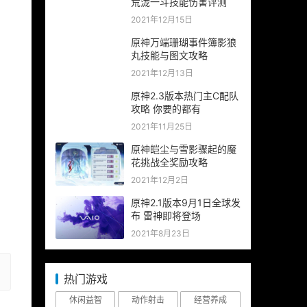
荒泷一斗技能伤害评测
2021年12月15日
原神万端珊瑚事件簿影狼
丸技能与图文攻略
2021年12月13日
原神2.3版本热门主C配队
攻略 你要的都有
2021年11月25日
原神皑尘与雪影骤起的魔
花挑战全奖励攻略
2021年12月2日
原神2.1版本9月1日全球发
布 雷神即将登场
2021年8月23日
热门游戏
休闲益智
动作射击
经营养成