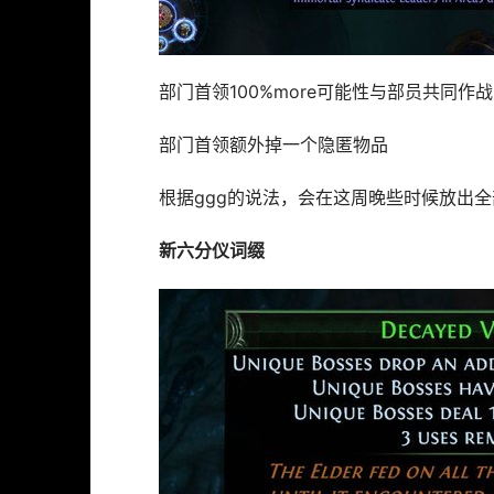
部门首领100%more可能性与部员共同作战
部门首领额外掉一个隐匿物品
根据ggg的说法，会在这周晚些时候放出
新六分仪词缀