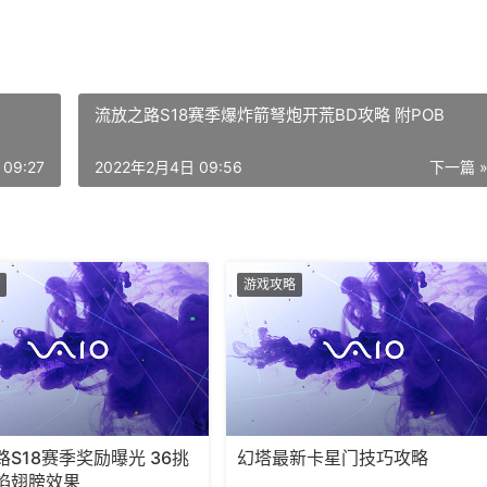
流放之路S18赛季爆炸箭弩炮开荒BD攻略 附POB
09:27
2022年2月4日 09:56
下一篇 
游戏攻略
S18赛季奖励曝光 36挑
幻塔最新卡星门技巧攻略
焰翅膀效果