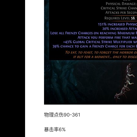
物理点伤90-361
暴击率6%