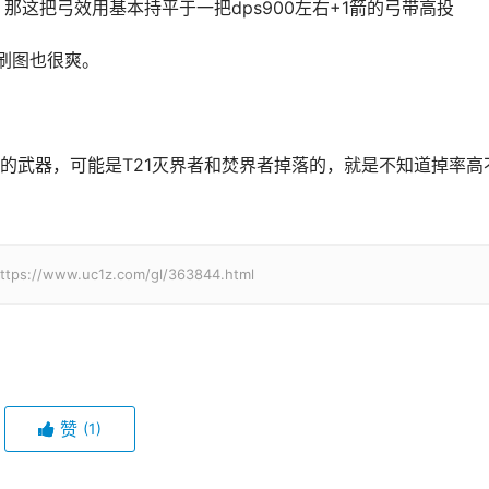
那这把弓效用基本持平于一把dps900左右+1箭的弓带高投
提刷图也很爽。
的武器，可能是T21灭界者和焚界者掉落的，就是不知道掉率高
w.uc1z.com/gl/363844.html
赞
(1)