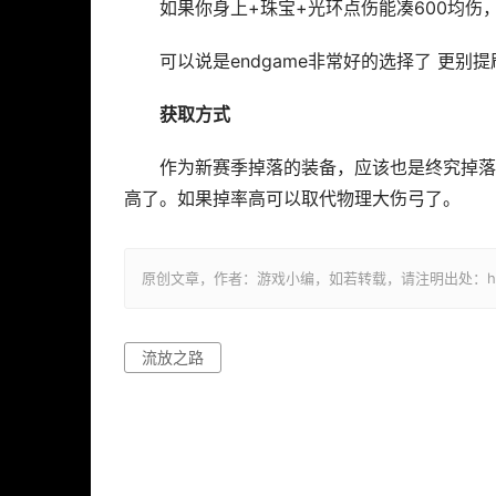
如果你身上+珠宝+光环点伤能凑600均伤，
可以说是endgame非常好的选择了 更别
获取方式
作为新赛季掉落的装备，应该也是终究掉落
高了。如果掉率高可以取代物理大伤弓了。
原创文章，作者：游戏小编，如若转载，请注明出处：https://ww
流放之路