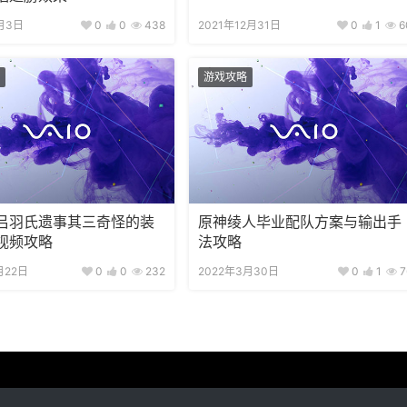
月3日
0
0
438
2021年12月31日
0
1
6
游戏攻略
吕羽氏遗事其三奇怪的装
原神绫人毕业配队方案与输出手
视频攻略
法攻略
月22日
0
0
232
2022年3月30日
0
1
7