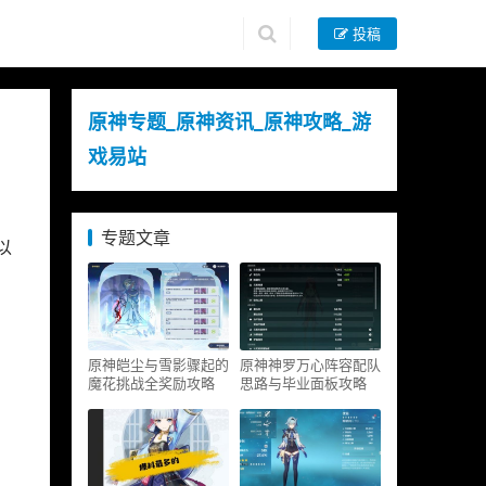
投稿
原神专题_原神资讯_原神攻略_游
戏易站
专题文章
以
原神皑尘与雪影骤起的
原神神罗万心阵容配队
魔花挑战全奖励攻略
思路与毕业面板攻略