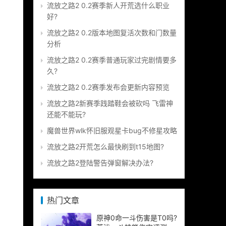
流放之路2 0.2赛季新人开荒选什么职业
好?
流放之路2 0.2版本地图复活次数和门数量
分析
流放之路2 0.2赛季普通玩家过完剧情要多
久?
流放之路2 0.2赛季发布会更新内容预览
流放之路2新赛季践踏鞋会被砍吗 飞雷神
还能不能玩?
魔兽世界wlk怀旧服观星卡bug不修星攻略
流放之路2开荒怎么最快刷到t15地图?
流放之路2登陆警告弹窗解决办法?
热门文章
原神0命一斗伤害是T0吗?