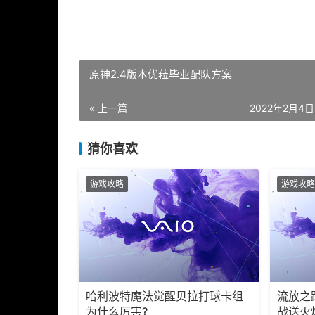
原神2.4版本优菈毕业配队方案
« 上一篇
2022年2月4日 
猜你喜欢
游戏攻略
游戏攻略
哈利波特魔法觉醒贝拉打球卡组
流放之路
为什么厉害?
战送火