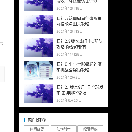
荒泷一斗技能伤害评测
2021年12月15日
原神万端珊瑚事件簿影狼
丸技能与图文攻略
2021年12月13日
原神2.3版本热门主C配队
不
攻略 你要的都有
2021年11月25日
原神皑尘与雪影骤起的魔
花挑战全奖励攻略
2021年12月2日
原神2.1版本9月1日全球发
布 雷神即将登场
2021年8月23日
热门游戏
休闲益智
动作射击
经营养成