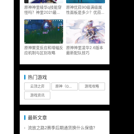
原神神里绫华q技能穿
原神优菈90级满级属
怪吗？神里2021最新
性面板是多少？优菈大
改动视频一览
招高输出手法
原神聚变反应和增幅反
原神神里凌华2.6版本
应机制与区别攻略
最新配队技巧
热门游戏
云顶之弈
原神（Genshin Impact）
游戏攻略
游戏资讯
最新文章
流放之路2赛季后期通货换什么保值?