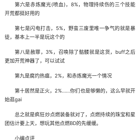
第六是赤炼魔光(喷血)，8%，物理持续伤的三个技能
开荒都挺好用的
第七是闪电打击，5%，野蛮三废里唯一争气的就是暴
徒，基本上一半是玩这个的
第八是赦罪，3%，召唤除了骷髅就是这货，buff之后
更加开荒神器了，可以试试
第九是腐灼热瘟，2%，和赤炼魔光一个情况
第十居然是正火，2%……你们也是够懒的，这么早就开
始逛gai
总之就是疯狂炒点燃装备就对了，点燃持续的珠宝和星
团估计要上天，想玩其他点燃BD的先缓缓。
小编点评