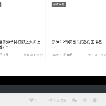
游戏攻略
盟手游单排打野上大师选
原神2.2钟离副C武器伤害排名
雄好?
1月11日
0
1
66
2021年11月19日
0
1
2
站地图
0
生成海报