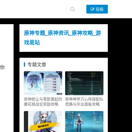
投稿
原神专题_原神资讯_原神攻略_游
戏易站
专题文章
你
原神皑尘与雪影骤起的
原神神罗万心阵容配队
魔花挑战全奖励攻略
思路与毕业面板攻略