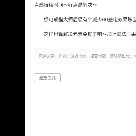
点燃持续时间～好点燃解决～
感电戒指大师后缀有个减少60感电效果珠宝
这样也算解决元素免疫了吧～加上满法压果
原创文章，作者：游戏小编，如若转载，请注明出处：https://ww
流放之路