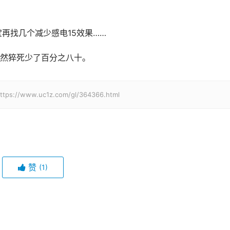
再找几个减少感电15效果……
然猝死少了百分之八十。
w.uc1z.com/gl/364366.html
赞
(1)