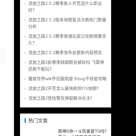
流放之路2 0.2赛季新人开荒选什么职业
好?
流放之路2 0.2版本地图复活次数和门数量
分析
流放之路2 0.2赛季普通玩家过完剧情要多
久?
流放之路2 0.2赛季发布会更新内容预览
流放之路2新赛季践踏鞋会被砍吗 飞雷神
还能不能玩?
魔兽世界wlk怀旧服观星卡bug不修星攻略
流放之路2开荒怎么最快刷到t15地图?
流放之路2登陆警告弹窗解决办法?
热门文章
原神0命一斗伤害是T0吗?