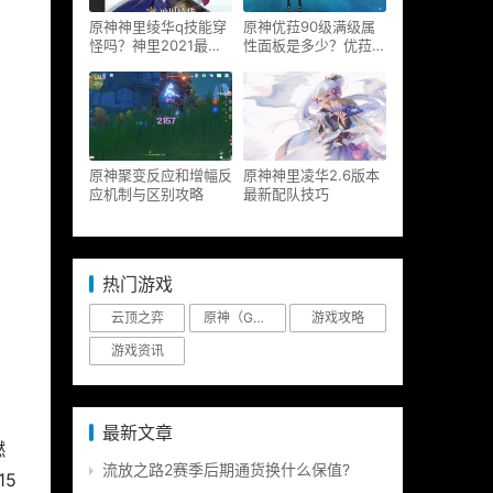
原神神里绫华q技能穿
原神优菈90级满级属
怪吗？神里2021最新
性面板是多少？优菈大
改动视频一览
招高输出手法
原神聚变反应和增幅反
原神神里凌华2.6版本
应机制与区别攻略
最新配队技巧
热门游戏
云顶之弈
原神（Genshin Impact）
游戏攻略
游戏资讯
最新文章
燃
流放之路2赛季后期通货换什么保值?
5