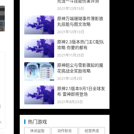
荒泷一斗技能伤害评测
2021年12月15日
原神万端珊瑚事件簿影狼
丸技能与图文攻略
»
2021年12月13日
原神2.3版本热门主C配队
攻略 你要的都有
2021年11月25日
原神皑尘与雪影骤起的魔
花挑战全奖励攻略
2021年12月2日
原神2.1版本9月1日全球发
布 雷神即将登场
2021年8月23日
击
热门游戏
K
休闲益智
动作射击
经营养成