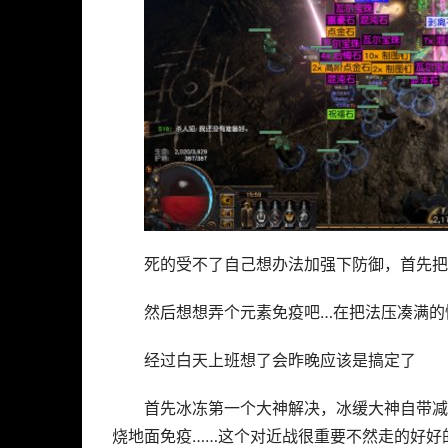
死的受不了自己想办法加强下防御，首先把
然后想想弄个元素免疫吧…在把法压凑满的
经过白天上班想了会昨晚应该是搞定了
首先冰冻第一个大神解决，冰缓大神自带减
烧地面免疫……这个对近战很重要不然走的好好