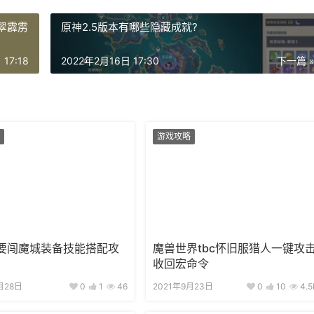
洗翠霹雳
原神2.5版本有哪些隐藏成就?
17:18
2022年2月16日 17:30
下一篇 
游戏攻略
要闯魔城装备技能搭配攻
魔兽世界tbc怀旧服猎人一键攻
收回宏命令
月28日
0
1
46
2021年9月23日
0
10
4.5