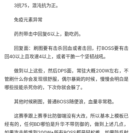
3抗75，混沌抗为正。
免疫元素异常
药剂带击中回复6以上，勤吃药。
回复面：刷图要有击杀回血或者击回，打BOSS要有击
回40以上且攻速4以上，或者干脆一个坚韧战吼。
做到以上这些，然后DPS面，常驻大概200W左右，不
管刷什么你会发现很舒服，偶尔暴毙的时候，慢慢会明白是
哪些技能杀死你的，下次你就会躲了。
其他时候刷图，普通BOSS随便浪，血量非常稳。
这赛季跟上赛季比防御端没有大改，所以基本上模板已
经有的，任何BD哪怕是升华不带防御的，做到上述几点，
如果攻击能堆到200W+所有BOSS都是轻松推，如果防反射