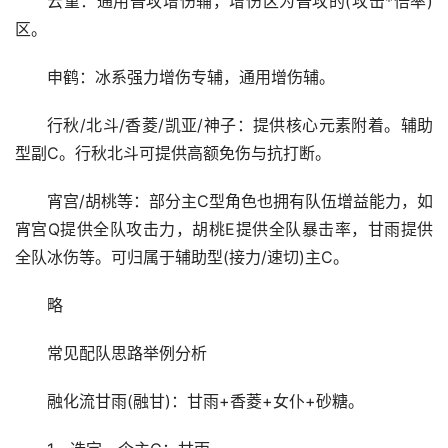
云堇：通用普攻增伤辅，增伤区为普攻的(攻击*倍率)
区。
申鹤：冰系强力增伤专辅，通用增伤辅。
行秋/北斗/香菱/凯亚/神子：提供核心元素附着。辅助
型副C。行秋北斗可提供高额免伤与抗打断。
宵宫/胡桃等：部分主C型角色也拥有队伍增益能力，如
宵宫Q提供全队攻击力，胡桃E提供全队暴击率，甘雨提供
全队冰伤等。可归属于辅助型(接力/速切)主C。
略
常见配队思路举例分析
融化流甘雨(融甘)：甘雨+香菱+女仆+砂糖。