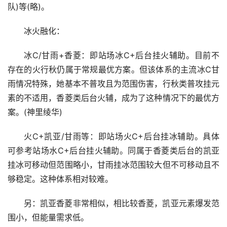
队)等(略)。
冰火融化：
冰C/甘雨+香菱：即站场冰C+后台挂火辅助。目前不
存在的火行秋仍属于常规最优方案。但该体系的主流冰C甘
雨情况特殊，她基本不普攻且为范围伤害，行秋类普攻挂元
素的不适用，香菱类后台火辅，成为了这种情况下的最优方
案。(神里绫华)
火C+凯亚/甘雨等：即站场火C+后台挂冰辅助。具体
可参考站场水C+后台挂火辅助。同属于香菱类后台的凯亚
挂冰可移动但范围略小，甘雨挂冰范围较大但不可移动且不
够稳定。这种体系相对较难。
另：凯亚香菱非常相似，相比较香菱，凯亚元素爆发范
围小，但能量需求低。