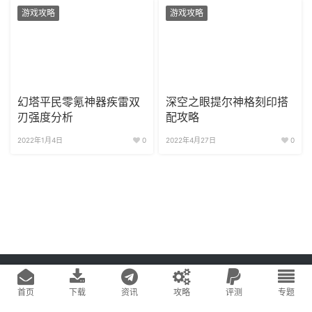
游戏攻略
游戏攻略
幻塔平民零氪神器疾雷双
深空之眼提尔神格刻印搭
刃强度分析
配攻略
2022年1月4日
0
2022年4月27日
0
Copyright © 2020
游戏易站
版权所有
鄂ICP备2022019269号-1
网站地图
首页
下载
资讯
攻略
评测
专题