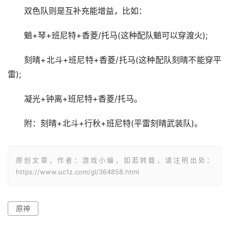
双色队则是互补充能增益，比如：
魈+琴+班尼特+香菱/托马(这种配队魈可以穿渡火);
刻晴+北斗+班尼特+香菱/托马(这种配队刻晴不能穿平
雷);
凝光+钟离+班尼特+香菱/托马。
附：刻晴+北斗+行秋+班尼特(平雷刻晴武装队)。
原创文章，作者：游戏小编，如若转载，请注明出处：
https://www.uc1z.com/gl/364858.html
原神