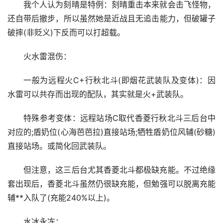
我个人认为刻晴是特例：刻晴重击本来就会击飞怪物，
还自带后撤步，所以虽然她是近战且无追击能力，但破罐子
破摔(非贬义)下反而可以打超载。
火水雷混伤：
一般为远程火C+行秋北斗(即烟花武装队及变体)：因
水雷可以共存而出现的配队，其实就是火+武装队。
特殊参考变体：远程站场C取代香菱行秋北斗三后台中
对应的;盾奶位(心海芭芭拉)直接站场;牺牲盾奶位风辅(砂糖)
直接站场。或简化回武装队。
但注意，这三后台尤其香菱北斗都极缺充能。不过绝缘
套出现后，香菱北斗虽然仍很缺充能，但勉强可以脱离充能
辅**入队了(充能240%以上)。
水冰永冻：