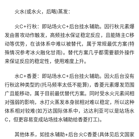
火水(或水火，后略)蒸发：
火C+行秋：即站场火C+后台挂水辅助。因行秋元素爆
发由普攻动作触发，高频挂水保证稳定反应，且能随主C移
动等优势，在该体系中难以被替代，属于常规最优方案(特
殊情况参考冰火融化甘雨)。替代方案几乎都需要额外操作
来保证反应的稳定性，使用难度上升。
水C+香菱：即站场水C+后台挂火辅助。因火后台没有
行秋这种类型的(托马频率太低不能算)，香菱元素爆发范围
广且能移动，属于目前最优替代方案。同时受水火元素间相
对强弱的影响，水打火蒸发本身就相对难以稳定，所以这种
体系相对较难(如万达国际体系中，达达利亚可以是站场水
C，但更容易变成站场挂水辅助给香菱打工)。
其他体系，如挂水辅助+后台火C香菱(具体见后文国家