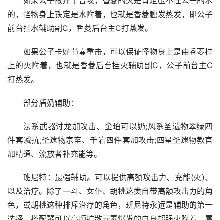
如果公子敞开了普攻，香菱的火是肯定压不住公子的水
的，怪物身上铁定是水附着，也就是香菱触发蒸发，即公子
前台挂水辅助副C，香菱后台主C打蒸发。
如果公子卡好节奏重击，可以保证怪物身上是由香菱挂
上的火附着，也就是香菱后台挂火辅助副C，公子前台主C
打蒸发。
部分盾奶辅助：
法系武器讨龙加攻击、金珀可以奶;风系圣遗物翠绿四
件套减抗;圣遗物宗室、千岩四件套加攻击;四星圣遗物教官
加精通、流放者补充能等。
班尼特：最强辅助。可以提供高额攻击力、充能(火)、
以及治疗。除了一斗、女仆、胡桃这类自带高额攻击力的角
色，或胡桃这种排斥治疗的角色，班尼特永远是辅助的第一
选择。搭配琴可以高频扩散元素爆发的自身超强火附着，属