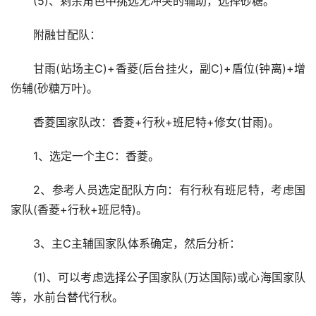
(5)、剩余角色中挑选无冲突的辅助，选择砂糖。
附融甘配队：
甘雨(站场主C)+香菱(后台挂火，副C)+盾位(钟离)+增
伤辅(砂糖万叶)。
香菱国家队改：香菱+行秋+班尼特+修女(甘雨)。
1、选定一个主C：香菱。
2、参考人员选定配队方向：有行秋有班尼特，考虑国
家队(香菱+行秋+班尼特)。
3、主C主辅国家队体系确定，然后分析：
(1)、可以考虑选择公子国家队(万达国际)或心海国家队
等，水前台替代行秋。