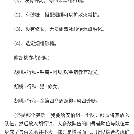
(1)、没有钟离，有四命烟绯和猫。
(2)、有砂糖，搭配烟绯可以扩散火减抗。
(3)、没有修女，无法组双冰顺便混点融化。
(4)、选定烟绯砂糖。
附胡桃参考配队：
胡桃+行秋+钟离+阿贝多/金箔教官凝光。
胡桃+行秋+猫+修女。
胡桃+行秋+金箔四命盾烟绯+风四砂糖。
(还是那个笑话：我要给安柏组一个队，那么将其放入
队伍，然后放入胡行钟。大多数队伍的四号辅助位与队伍本
身成型与否关系并不大，都只是增强而已。所以综合考虑确