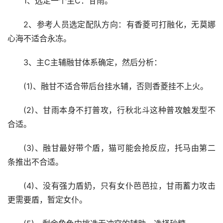
1、选定一个主C：甘雨。
2、参考人员选定配队方向：有香菱可打融化，无莫娜
心海不适合永冻。
3、主C主辅融甘体系确定，然后分析：
(1)、融甘不适合带后台挂水辅，否则香菱挂不上火。
(2)、甘雨本身不打普攻，行秋北斗这种普攻触发型不
合适。
(3)、融甘最好带个盾，猫可能会抢反应，托马由第二
条推出不合适。
(4)、没有强力盾奶，只有女仆芭芭拉，甘雨蓄力攻击
更需要盾，暂定女仆。