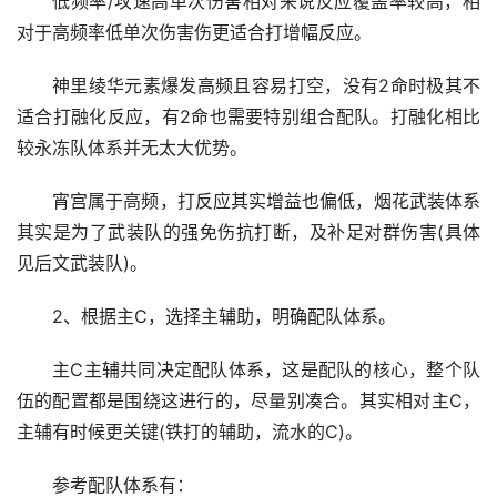
低频率/攻速高单次伤害相对来说反应覆盖率较高，相
对于高频率低单次伤害伤更适合打增幅反应。
神里绫华元素爆发高频且容易打空，没有2命时极其不
适合打融化反应，有2命也需要特别组合配队。打融化相比
较永冻队体系并无太大优势。
宵宫属于高频，打反应其实增益也偏低，烟花武装体系
其实是为了武装队的强免伤抗打断，及补足对群伤害(具体
见后文武装队)。
2、根据主C，选择主辅助，明确配队体系。
主C主辅共同决定配队体系，这是配队的核心，整个队
伍的配置都是围绕这进行的，尽量别凑合。其实相对主C，
主辅有时候更关键(铁打的辅助，流水的C)。
参考配队体系有：