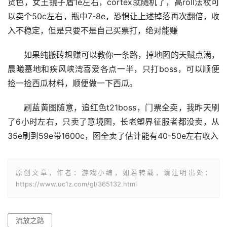
货色，女王镜子盾1e左右，cortex就随机了，高roll法杖可
以卖个50c左右，瓶中7-8e，恐惧让上述掉落再次翻倍，收
入不稳定，但是只要不是自己买票打，绝对能赚
如果纯搬砖想赚可以教你一条路，掉地图的天赋点满，
晨曦墓地和疾风峡湾喜爱各点一半，只打boss，可以顺便
捡一捡西瓜材料，顺便做一下西瓜。
刷蓝黄图随意，追红色t21boss，门票全卖，我昨天刷
了6小时左右，只卖了意境图，长老塑界征服者都没卖，从
35e刷到59e带1600c，图全卖了估计能有40-50e左右收入
原创文章，作者：游戏小编，如若转载，请注明出处：
https://www.uc1z.com/gl/365132.html
流放之路