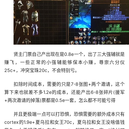
贤主门票自己产出现在是0.8e一个，出了三大强辅就是
赚飞，一些正常的小强辅能够保本小赚，尊崇六分仪
25c+，冲突宝珠20c，不会特别亏。
扣除时间成本，需要的只是7-8张图+两个邀请，这个
算下来也就差不多1.2e的成本，还能产出6-8张碎片(援军
+两次邀请的掉落)票都是0.5e一套，怎么都不可能亏得
并且更极端一点可以打恐惧，恐惧需要的额外成本只有
cortex的1.9e+夏乌拉和女王70c，夏乌拉和女王没啥值钱