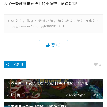
入了一些难度与玩法上的小调整，值得期待!
原创文章，作者：游戏小编，如若转载，请注明出处：
https://www.uc1z.com/gl/365181.html
赞
(0)
生成海报
0
洛克王国手游镜影考验全boss打法攻略2022最新版
« 上一篇
2022年2月25日 09:37
艾尔登法环白屏闪退报错问题怎么办?