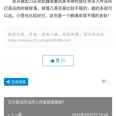
恶兵锯齿刀这把武器需要玩家水唤村接任务进入传送阵
打恶兵的时候掉落，掉落几率还是比较不错的，刷的多就可
以出。小怪也比较好打，这也是一个刷魂非常不错的去处！
原创文章，作者：游戏小编，如若转载，请注明出处：
https://www.uc1z.com/gl/365269.html
赞
(1)
生成海报
0
艾尔登法环法师三件套装哪里掉?
« 上一篇
2022年2月27日 19:28