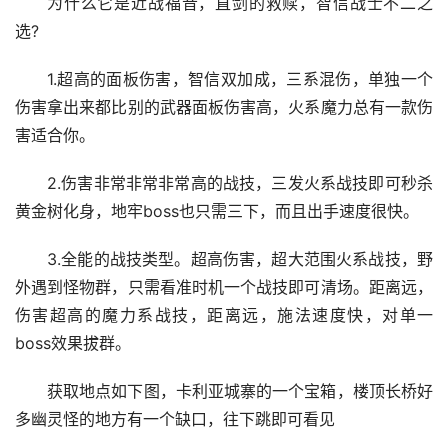
为什么它是近战福音，直剑的救赎，智信战士不二之
选?
1.超高的面板伤害，智信双加成，三系混伤，单独一个
伤害拿出来都比别的武器面板伤害高，火系魔力总有一款伤
害适合你。
2.伤害非常非常非常高的战技，三发火系战技即可秒杀
黄金树化身，地牢boss也只需三下，而且出手速度很快。
3.全能的战技类型。超高伤害，超大范围火系战技，野
外遇到怪物群，只需看准时机一个战技即可清场。距离远，
伤害超高的魔力系战技，距离远，施法速度快，对单一
boss效果拔群。
获取地点如下图，卡利亚城寨的一个宝箱，楼顶长桥好
多幽灵怪的地方有一个缺口，往下跳即可看见