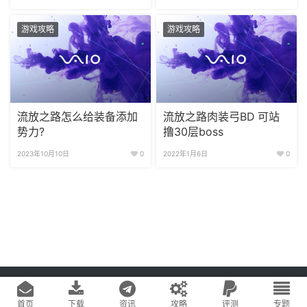
游戏攻略
游戏攻略
流放之路怎么给装备添加
流放之路肉装弓BD 可站
势力?
撸30层boss
2023年10月10日
0
2022年1月6日
0
Copyright © 2020
游戏易站
版权所有
鄂ICP备2022019269号-1
网站地图
首页
下载
资讯
攻略
评测
专题