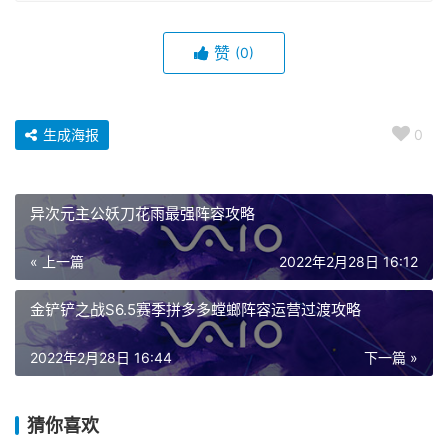
赞
(0)
生成海报
0
异次元主公妖刀花雨最强阵容攻略
« 上一篇
2022年2月28日 16:12
金铲铲之战S6.5赛季拼多多螳螂阵容运营过渡攻略
2022年2月28日 16:44
下一篇 »
猜你喜欢