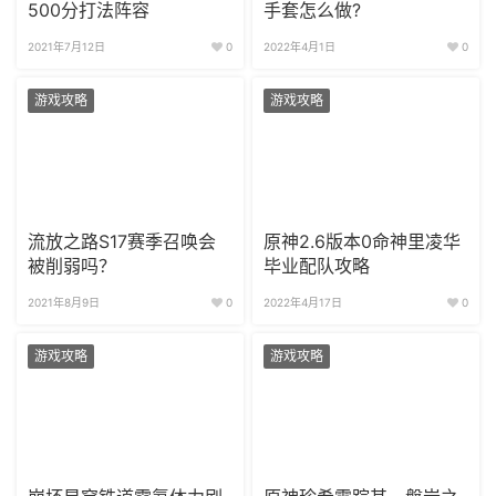
500分打法阵容
手套怎么做?
2021年7月12日
0
2022年4月1日
0
游戏攻略
游戏攻略
流放之路S17赛季召唤会
原神2.6版本0命神里凌华
被削弱吗？
毕业配队攻略
2021年8月9日
0
2022年4月17日
0
游戏攻略
游戏攻略