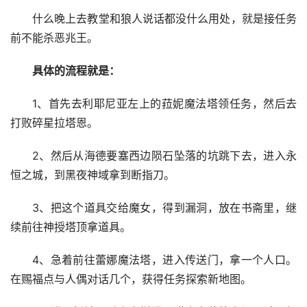
什么晚上去教堂和狼人说话都没什么用处，就是接任务
前不能杀恶兆王。
具体的流程就是：
1、首先去利耶尼亚左上的菈妮魔法塔领任务，然后去
打败碎星拉塔恩。
2、然后从海德要塞西边陨石坠落的坑跳下去，进入永
恒之城，到黑夜神域拿到断指刀。
3、把这个道具交给魔女，得到漏洞，放在书斋里，继
续前往神授塔顶拿道具。
4、急着前往蕾娜魔法塔，进入传送门，拿一个人口。
在赐福点与人偶对话几个，获得任务探索新地图。