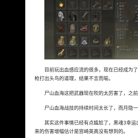
目前玩出血感应流的很多，现在已经成为了
枪打出头鸟的道理，结果不言而喻。
尸山血海这把武器现在吹的太厉害了，之前
尸山血海战技的持续时间太长了，而月隐一
其实这件事情已经有点尴尬了，黑魂3幸运
来的伤害增幅估计是宫崎英高没有想到的。