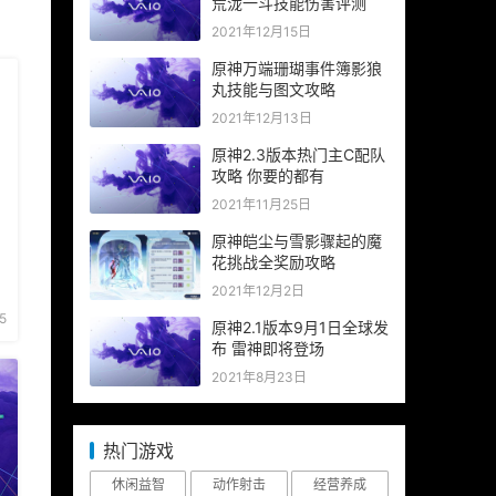
荒泷一斗技能伤害评测
2021年12月15日
原神万端珊瑚事件簿影狼
丸技能与图文攻略
2021年12月13日
原神2.3版本热门主C配队
攻略 你要的都有
2021年11月25日
原神皑尘与雪影骤起的魔
花挑战全奖励攻略
2021年12月2日
5
原神2.1版本9月1日全球发
布 雷神即将登场
2021年8月23日
热门游戏
休闲益智
动作射击
经营养成