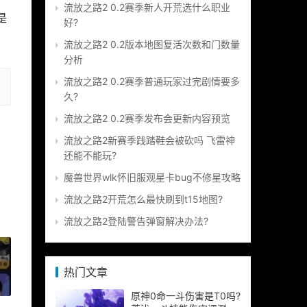
流放之路2 0.2赛季新人开荒选什么职业
是
好?
流放之路2 0.2版本地图复活次数和门数量
分析
流放之路2 0.2赛季普通玩家过完剧情要多
久?
流放之路2 0.2赛季发布会更新内容预览
流放之路2新赛季践踏鞋会被砍吗 飞雷神
还能不能玩?
魔兽世界wlk怀旧服观星卡bug不修星攻略
流放之路2开荒怎么最快刷到t15地图?
流放之路2登陆警告弹窗解决办法?
热门文章
»
原神0命一斗伤害是T0吗?