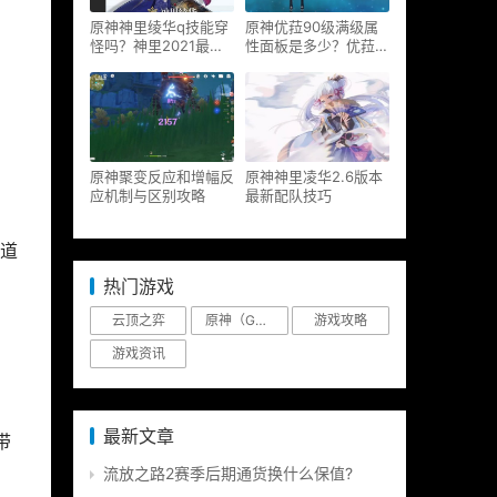
原神神里绫华q技能穿
原神优菈90级满级属
怪吗？神里2021最新
性面板是多少？优菈大
改动视频一览
招高输出手法
原神聚变反应和增幅反
原神神里凌华2.6版本
应机制与区别攻略
最新配队技巧
道
热门游戏
云顶之弈
原神（Genshin Impact）
游戏攻略
游戏资讯
最新文章
带
流放之路2赛季后期通货换什么保值?