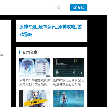
投稿
原神专题_原神资讯_原神攻略_游
戏易站
专题文章
流
原神皑尘与雪影骤起的
原神神罗万心阵容配队
魔花挑战全奖励攻略
思路与毕业面板攻略