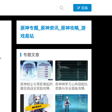
投稿
原神专题_原神资讯_原神攻略_游
戏易站
专题文章
，
原神皑尘与雪影骤起的
原神神罗万心阵容配队
魔花挑战全奖励攻略
思路与毕业面板攻略