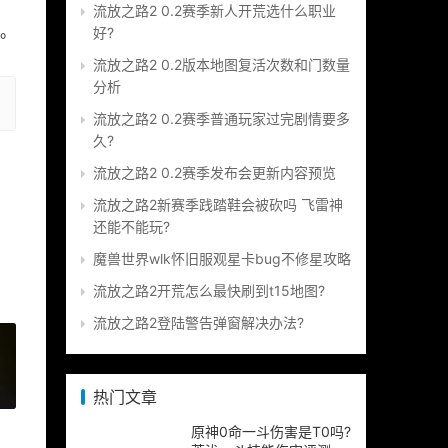
流放之路2 0.2赛季新人开荒选什么职业
。
好?
流放之路2 0.2版本地图复活次数和门数量
分析
流放之路2 0.2赛季普通玩家过完剧情要多
久?
流放之路2 0.2赛季发布会更新内容预览
流放之路2新赛季践踏鞋会被砍吗 飞雷神
还能不能玩?
魔兽世界wlk怀旧服观星卡bug不修星攻略
流放之路2开荒怎么最快刷到t15地图?
流放之路2登陆警告弹窗解决办法?
»
热门文章
原神0命一斗伤害是T0吗?