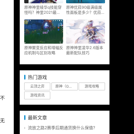
原神神里绫华q技能穿
原神优菈90级满级属
怪吗？神里2021最新
性面板是多少？优菈大
改动视频一览
招高输出手法
原神聚变反应和增幅反
原神神里凌华2.6版本
应机制与区别攻略
最新配队技巧
热门游戏
云顶之弈
原神（Genshin Impact）
游戏攻略
游戏资讯
不
最新文章
无
流放之路2赛季后期通货换什么保值?