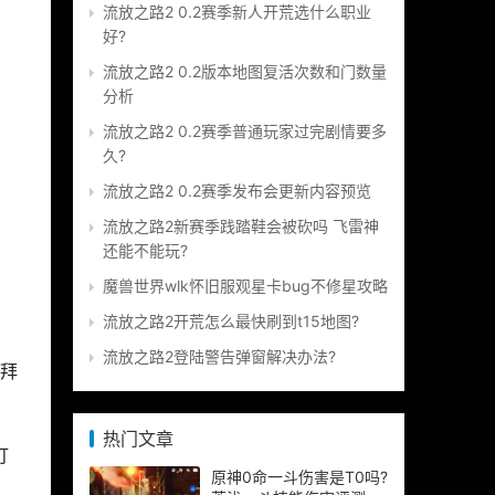
流放之路2 0.2赛季新人开荒选什么职业
好?
流放之路2 0.2版本地图复活次数和门数量
分析
流放之路2 0.2赛季普通玩家过完剧情要多
久?
流放之路2 0.2赛季发布会更新内容预览
流放之路2新赛季践踏鞋会被砍吗 飞雷神
还能不能玩?
魔兽世界wlk怀旧服观星卡bug不修星攻略
流放之路2开荒怎么最快刷到t15地图?
流放之路2登陆警告弹窗解决办法?
拜
热门文章
打
原神0命一斗伤害是T0吗?