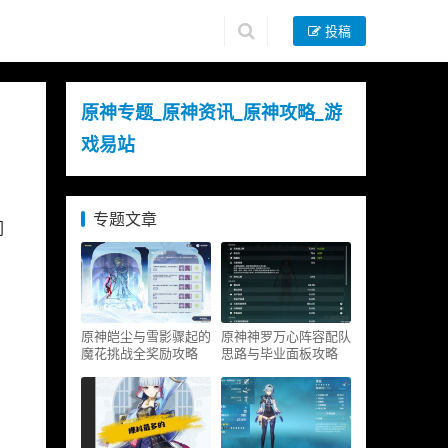
投稿
原神专题_原神资讯_原神攻略_游
戏易站
专题文章
们
原神皑尘与雪影骤起的
原神神罗万心阵容配队
魔花挑战全奖励攻略
思路与毕业面板攻略