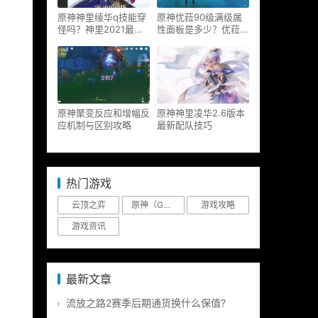
原神神里绫华q技能穿
原神优菈90级满级属
怪吗？神里2021最新
性面板是多少？优菈大
改动视频一览
招高输出手法
原神聚变反应和增幅反
原神神里凌华2.6版本
应机制与区别攻略
最新配队技巧
热门游戏
云顶之弈
原神（Genshin Impact）
游戏攻略
游戏资讯
最新文章
流放之路2赛季后期通货换什么保值?