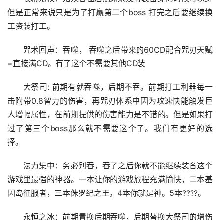
但是正常来说只是为了打赢第二个boss 打完之后要继续换
工资装打工。
咒术回声：吞噬， 吞噬之后带来的60CD配合咒刃天赋
=直接满CD。有了这个不需要其他CD装
大祭司: 前期有就吞噬，后期不吞。前期打工利器每一
击附带0.8智力的伤害，再咒刃体系中因为攻速快能触发巨
人增幅属性，在前期提供的伤害能力是不错的。但是如果打
过了第三个boss那么就不需要这个了。我们有更好的选
择。
法力集中：务必别吞，吞了之后你就不能继续装备这个
游戏里最强的神器。一本让你的游戏旅程充满愉快，二本基
因岛征服者，三本侏罗纪之王。4本你就是神。5本????。
永恒之冰：前期置换后期吞噬，后期替换大祭司的增伤