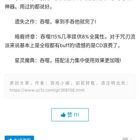
神器。用过的都说好。
遗失之作：吞噬，拿到手吞他就完了!
暗裔终章：吞噬!15%几率提供8%全属性。对于咒刃流
派来说基本上是全程都有buff的!遗憾的是CD浪费了。
星灵魔典：吞噬，搭配法力集中使用效果更加哦!
原创文章，作者：游戏小编，如若转载，请注明出处：
https://www.uc1z.com/gl/368108.html
赞
(1)