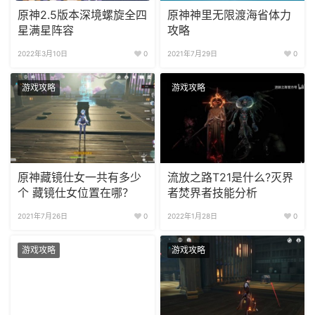
原神2.5版本深境螺旋全四
原神神里无限渡海省体力
星满星阵容
攻略
2022年3月10日
0
2021年7月29日
0
游戏攻略
游戏攻略
原神藏镜仕女一共有多少
流放之路T21是什么?灭界
个 藏镜仕女位置在哪？
者焚界者技能分析
2021年7月26日
0
2022年1月28日
0
游戏攻略
游戏攻略