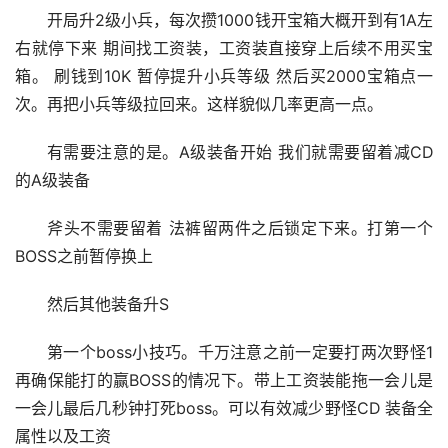
开局升2级小兵，每次攒1000钱开宝箱大概开到有1A左
右就停下来 期间找工资装，工资装直接穿上后续不用买宝
箱。 刷钱到10K 暂停提升小兵等级 然后买2000宝箱点一
次。再把小兵等级拉回来。这样貌似几率更高一点。
有需要注意的是。A级装备开始 我们就需要留着减CD
的A级装备
斧头不需要留着 法裤留两件之后锁定下来。打第一个
BOSS之前暂停换上
然后其他装备升S
第一个boss小技巧。千万注意之前一定要打两次野怪1 
再确保能打的赢BOSS的情况下。带上工资装能拖一会儿是
一会儿最后几秒钟打死boss。可以有效减少野怪CD 装备全
属性以及工资