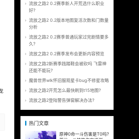
流放之路2 0.2赛季新人开荒选什么职业
好?
流放之路2 0.2版本地图复活次数和门数量
分析
流放之路2 0.2赛季普通玩家过完剧情要多
久?
流放之路2 0.2赛季发布会更新内容预览
流放之路2新赛季践踏鞋会被砍吗 飞雷神
还能不能玩?
魔兽世界wlk怀旧服观星卡bug不修星攻略
流放之路2开荒怎么最快刷到t15地图?
龙
流放之路2登陆警告弹窗解决办法?
热门文章
原神0命一斗伤害是T0吗?