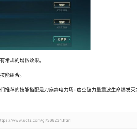
有常规的增伤效果。
技能组合。
们推荐的技能搭配是刀扇静电力场+虚空破力量震波生命爆发灭
w.uc1z.com/gl/368234.html