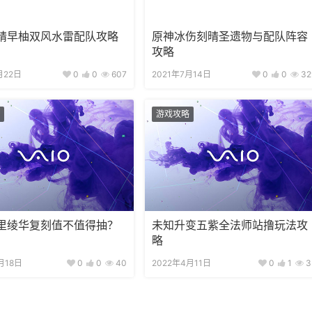
晴早柚双风水雷配队攻略
原神冰伤刻晴圣遗物与配队阵容
攻略
月22日
0
0
607
2021年7月14日
0
0
32
游戏攻略
里绫华复刻值不值得抽？
未知升变五紫全法师站撸玩法攻
略
月18日
0
0
40
2022年4月11日
0
1
3