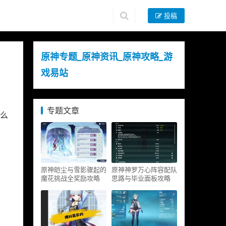
投稿
原神专题_原神资讯_原神攻略_游
戏易站
专题文章
么
原神皑尘与雪影骤起的
原神神罗万心阵容配队
魔花挑战全奖励攻略
思路与毕业面板攻略