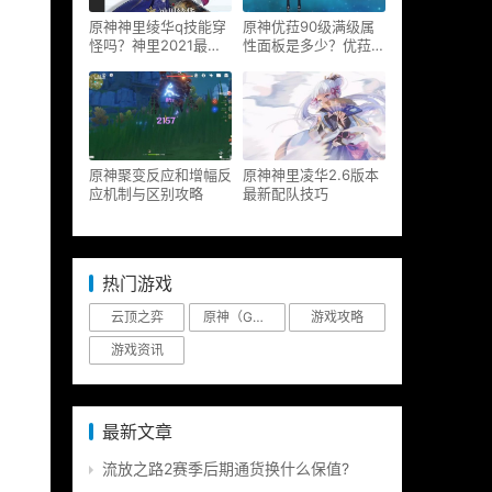
原神神里绫华q技能穿
原神优菈90级满级属
怪吗？神里2021最新
性面板是多少？优菈大
改动视频一览
招高输出手法
原神聚变反应和增幅反
原神神里凌华2.6版本
应机制与区别攻略
最新配队技巧
热门游戏
云顶之弈
原神（Genshin Impact）
游戏攻略
游戏资讯
最新文章
流放之路2赛季后期通货换什么保值?