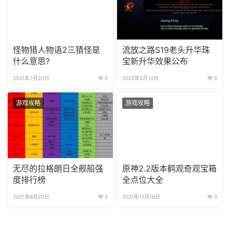
怪物猎人物语2三猜怪是
流放之路S19老头升华珠
什么意思?
宝新升华效果公布
2021年7月20日
0
2022年5月10日
0
游戏攻略
游戏攻略
无尽的拉格朗日全舰船强
原神2.2版本鹤观奇观宝箱
度排行榜
全点位大全
2021年8月20日
0
2021年11月18日
0