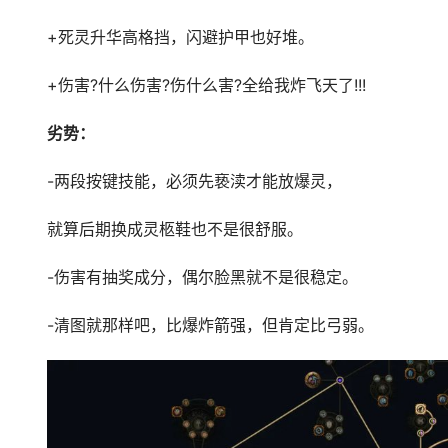
+死灵升华高格挡，闪避护甲也好堆。
+伤害?什么伤害?伤什么害?全给我炸飞天了!!!
劣势：
-两段按键技能，必须先亵渎才能放爆灵，
就算后期换成灵柩鞋也不是很舒服。
-伤害有抽奖成分，偶尔脸黑就不是很稳定。
-清图就那样吧，比爆炸箭强，但肯定比弓弱。