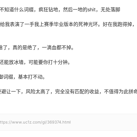
不知道什么词缀，疯狂钻地，然后一地的shit，无处落脚
直接给我表演了一手我上赛季毕业版本的死神光环。好在我跑得掉
叫啥了，真的是绝了，一滴血都不掉。
，还能放冰墙，可能要你打十分钟。
防御词缀，基本打不动。
要避让一下，风险太高了，完全没有匹配的收益，不值得为此拼
w.uc1z.com/gl/369374.html