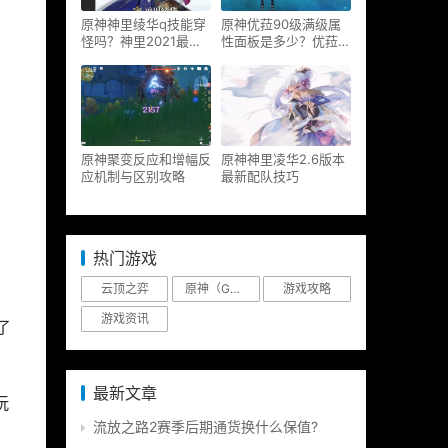
原神神里绫华q技能穿
原神优菈90级满级属
怪吗？神里2021最新
性面板是多少？优菈大
改动视频一览
招高输出手法
原神聚变反应和增幅反
原神神里凌华2.6版本
应机制与区别攻略
最新配队技巧
热门游戏
云顶之弈
原神（Genshin Impact）
游戏攻略
游戏资讯
了
最新文章
玩
流放之路2赛季后期通货换什么保值?