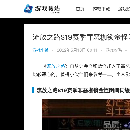
首页
游戏下载
游戏
流放之路S19赛季罪恶枷锁金怪
游戏小编
•
2022年5月18日 09:11
•
游戏攻略
•
《
流放之路
》自从让金怪和蓝怪加入了罪恶
比较恶心的，值得小伙伴们来参考一二。个人觉
流放之路S19赛季罪恶枷锁金怪阴间词缀