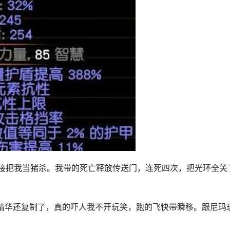
，直接把我当猪杀。我带的死亡释放传送门，连死四次，把光环全关
的精华还复制了，真的吓人我不开玩笑，跑的飞快带瞬移。跟尼玛