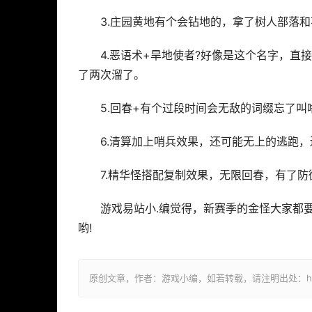
3.庄园黄地有个会钻地的，拿了树人部落和
4.恶语术+旱地使者?好像是这个名字，
了两次溜了。
5.回春+有个过段时间会无敌的词缀忘了
6.清算加上哨兵效果，还可能无上的逃跑
7.精华怪搭配复制效果，无限回春，有了
游戏易站小.编觉得，新赛季的金怪大家都
哟!
原创文章，作者：游戏小编，如若转载，请注明出处：https://ww