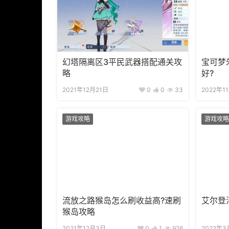
幻塔隔离区3平民武器搭配通关攻
宝可梦
略
好?
2021年12月21日
0
0
33
2022年1
游戏攻略
游戏攻略
流放之路猴岛怎么刷收益高?速刷
艾尔登
猴岛攻略
2021年12月3日
0
1
926
2022年3