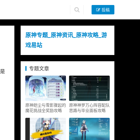
投稿
原神专题_原神资讯_原神攻略_游
戏易站
专题文章
是
原神皑尘与雪影骤起的
原神神罗万心阵容配队
魔花挑战全奖励攻略
思路与毕业面板攻略