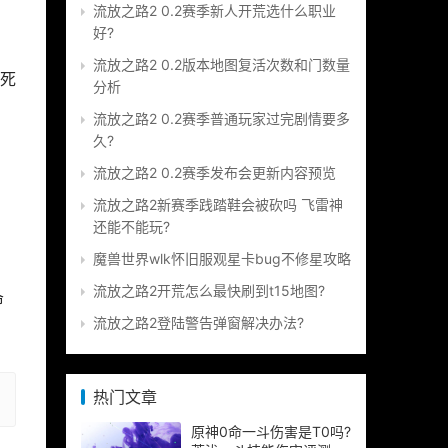
流放之路2 0.2赛季新人开荒选什么职业
好?
流放之路2 0.2版本地图复活次数和门数量
，死
分析
流放之路2 0.2赛季普通玩家过完剧情要多
久?
流放之路2 0.2赛季发布会更新内容预览
流放之路2新赛季践踏鞋会被砍吗 飞雷神
还能不能玩?
魔兽世界wlk怀旧服观星卡bug不修星攻略
流放之路2开荒怎么最快刷到t15地图?
命
流放之路2登陆警告弹窗解决办法?
热门文章
原神0命一斗伤害是T0吗?