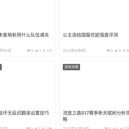
朱紫萌新用什么队伍通关
公主连结国服优妮强度评测
1月30日
0
1
131
2022年4月6日
0
0
9
游戏攻略
法环无延迟翻滚设置技巧
流放之路S17赛季新天赋树分析
略
月3日
0
1
1.9K
2021年10月18日
0
1
1.7