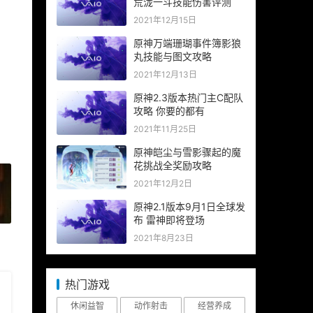
荒泷一斗技能伤害评测
2021年12月15日
原神万端珊瑚事件簿影狼
丸技能与图文攻略
2021年12月13日
原神2.3版本热门主C配队
攻略 你要的都有
2021年11月25日
原神皑尘与雪影骤起的魔
花挑战全奖励攻略
2021年12月2日
原神2.1版本9月1日全球发
»
布 雷神即将登场
2021年8月23日
热门游戏
休闲益智
动作射击
经营养成