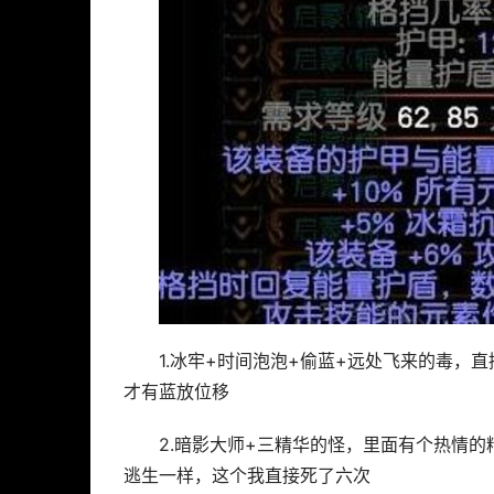
1.冰牢+时间泡泡+偷蓝+远处飞来的毒
才有蓝放位移
2.暗影大师+三精华的怪，里面有个热情
逃生一样，这个我直接死了六次