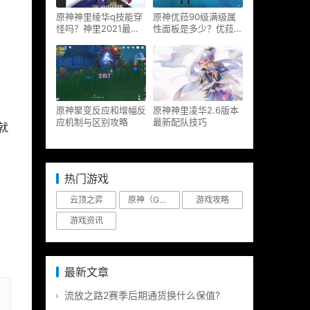
原神神里绫华q技能穿
原神优菈90级满级属
怪吗？神里2021最新
性面板是多少？优菈大
改动视频一览
招高输出手法
原神聚变反应和增幅反
原神神里凌华2.6版本
应机制与区别攻略
最新配队技巧
就
热门游戏
云顶之弈
原神（Genshin Impact）
游戏攻略
游戏资讯
最新文章
流放之路2赛季后期通货换什么保值?