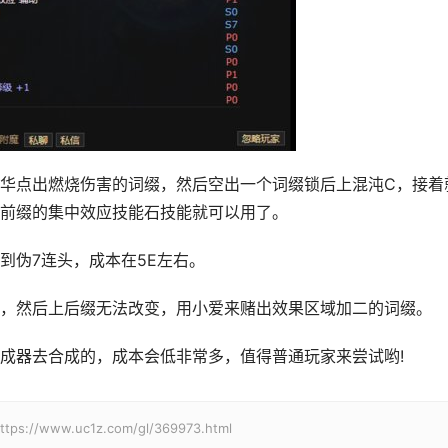
华点出燃烧伤害的词缀，然后空出一个词缀锁后上混沌C，接着
前缀的集中效应技能石技能就可以用了。
到伪7连头，成本在5E左右。
，然后上后缀无法改变，用小爱来赌出效果区域加二的词缀。
成器去合成的，成本会低非常多，值得普通玩家来尝试哟!
w.uc1z.com/gl/369973.html