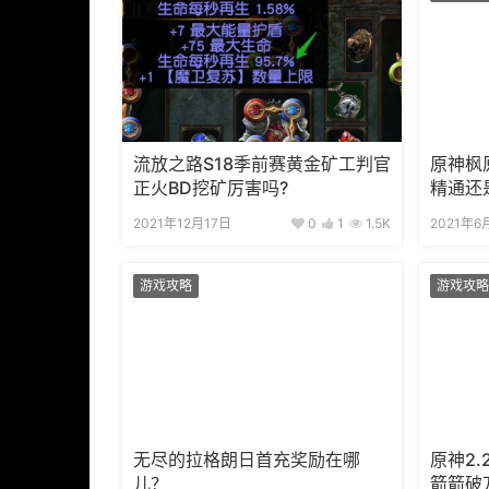
流放之路S18季前赛黄金矿工判官
原神枫
正火BD挖矿厉害吗?
精通还
2021年12月17日
0
1
1.5K
2021年6
游戏攻略
游戏攻略
无尽的拉格朗日首充奖励在哪
原神2
儿？
箭箭破