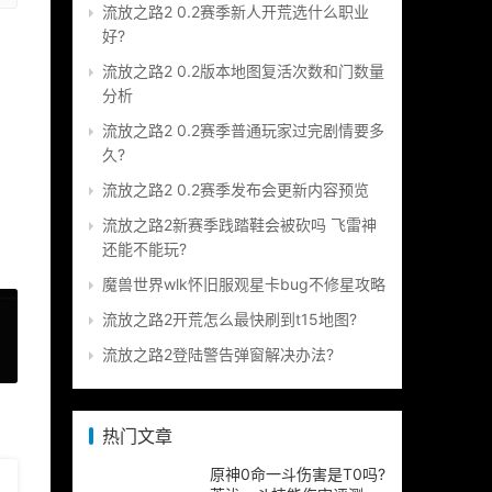
流放之路2 0.2赛季新人开荒选什么职业
好?
流放之路2 0.2版本地图复活次数和门数量
分析
流放之路2 0.2赛季普通玩家过完剧情要多
久?
流放之路2 0.2赛季发布会更新内容预览
流放之路2新赛季践踏鞋会被砍吗 飞雷神
还能不能玩?
魔兽世界wlk怀旧服观星卡bug不修星攻略
流放之路2开荒怎么最快刷到t15地图?
流放之路2登陆警告弹窗解决办法?
»
热门文章
原神0命一斗伤害是T0吗?