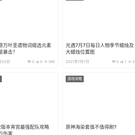
原万叶圣遗物词缀选元素
光遇7月7日每日人物季节蜡烛及
是暴击？
大蜡烛位置图
月30日
0
0
595
2021年7月7日
0
1
3
游戏攻略
.2版本宵宫最强配队攻略
原神海染套值不值得刷?
万伤害