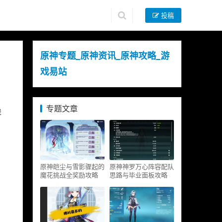
投稿
原神专题_原神资讯_原神攻略_游
戏易站
专题文章
详
原神皑尘与雪影骤起的
原神神罗万心阵容配队
魔花挑战全奖励攻略
思路与毕业面板攻略