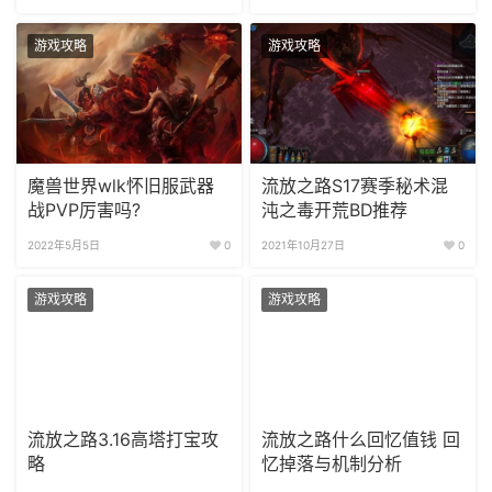
游戏攻略
游戏攻略
魔兽世界wlk怀旧服武器
流放之路S17赛季秘术混
战PVP厉害吗?
沌之毒开荒BD推荐
2022年5月5日
0
2021年10月27日
0
游戏攻略
游戏攻略
流放之路3.16高塔打宝攻
流放之路什么回忆值钱 回
略
忆掉落与机制分析