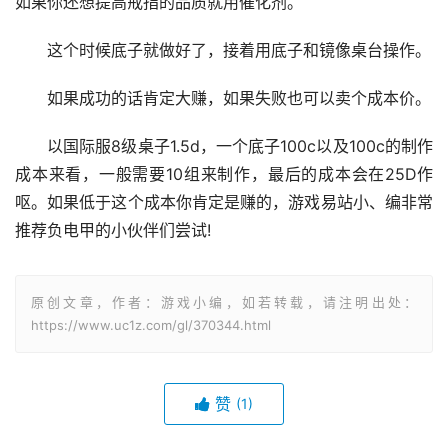
如果你还想提高戒指的品质就用催化剂。
这个时候底子就做好了，接着用底子和镜像桌台操作。
如果成功的话肯定大赚，如果失败也可以卖个成本价。
以国际服8级桌子1.5d，一个底子100c以及100c的制作
成本来看，一般需要10组来制作，最后的成本会在25D作
呕。如果低于这个成本你肯定是赚的，游戏易站小、编非常
推荐负电甲的小伙伴们尝试!
原创文章，作者：游戏小编，如若转载，请注明出处：
https://www.uc1z.com/gl/370344.html
赞
(1)