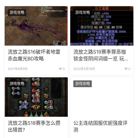
游戏攻略
游戏攻略
流放之路S16破坏者地雷
流放之路S19赛季罪恶枷
赤血魔光BD攻略
锁金怪阴间词缀一览 玩家
退避
2021年8月9日
0
2022年5月18日
0
游戏攻略
游戏攻略
流放之路S18赛季怎么攒
公主连结国服优妮强度评
出猎首?
测