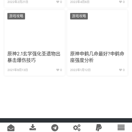
2022年2月21日
0
2022年4月6日
0
游戏攻略
游戏攻略
原神2.1玄学强化圣遗物出
原神申鹤几命最好?申鹤命
暴击爆伤技巧
座强度分析
2021年9月13日
0
2022年1月12日
0
Copyright © 2020
游戏易站
版权所有
鄂ICP备2022019269号-1
网站地图