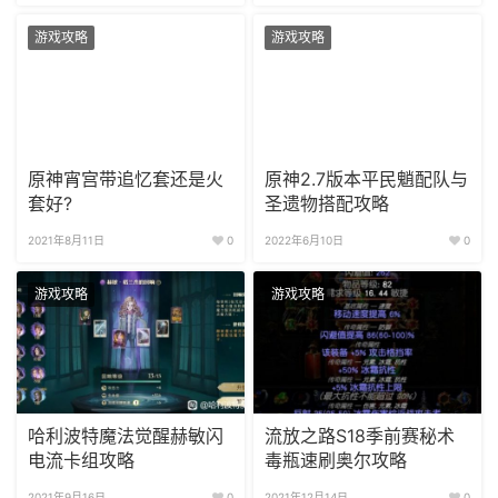
游戏攻略
游戏攻略
原神宵宫带追忆套还是火
原神2.7版本平民魈配队与
套好?
圣遗物搭配攻略
2021年8月11日
0
2022年6月10日
0
游戏攻略
游戏攻略
哈利波特魔法觉醒赫敏闪
流放之路S18季前赛秘术
电流卡组攻略
毒瓶速刷奥尔攻略
2021年9月16日
0
2021年12月14日
0