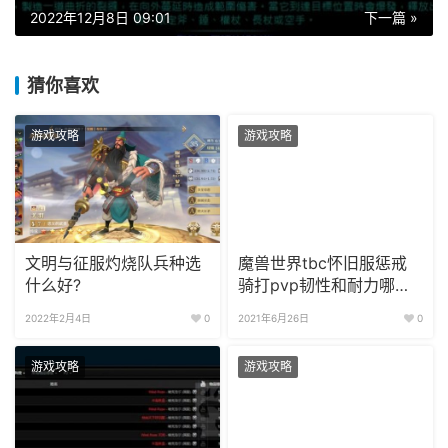
2022年12月8日 09:01
下一篇 »
猜你喜欢
游戏攻略
游戏攻略
文明与征服灼烧队兵种选
魔兽世界tbc怀旧服惩戒
什么好?
骑打pvp韧性和耐力哪个
收益高?
2022年2月4日
0
2021年6月26日
0
游戏攻略
游戏攻略