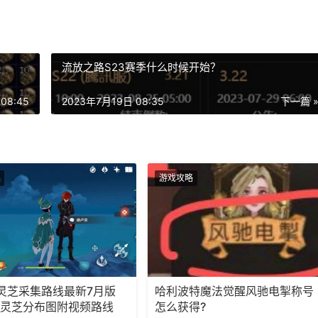
流放之路S23赛季什么时候开始？
08:45
2023年7月19日 08:35
下一篇 
游戏攻略
灵芝采集路线最新7月版
哈利波特魔法觉醒风驰电掣称号
1海灵芝分布图附视频路线
怎么获得?