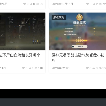
月24日
0
0
99
2021年10月15日
0
2
72
游戏攻略
法环尸山血海和长牙哪个
原神无尽骤战击破气势靶盘小技
巧
月17日
0
1
1.1K
2021年7月12日
0
0
18