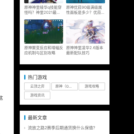
原神神里绫华q技能穿
原神优菈90级满级属
怪吗？神里2021最新
性面板是多少？优菈大
改动视频一览
招高输出手法
原神聚变反应和增幅反
原神神里凌华2.6版本
应机制与区别攻略
最新配队技巧
热门游戏
云顶之弈
原神（Genshin Impact）
游戏攻略
游戏资讯
这
最新文章
流放之路2赛季后期通货换什么保值?