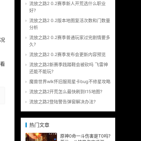
首
流放之路2 0.2赛季新人开荒选什么职业
好?
流放之路2 0.2版本地图复活次数和门数量
分析
流放之路2 0.2赛季普通玩家过完剧情要多
况
久?
流放之路2 0.2赛季发布会更新内容预览
看
流放之路2新赛季践踏鞋会被砍吗 飞雷神
还能不能玩?
魔兽世界wlk怀旧服观星卡bug不修星攻略
流放之路2开荒怎么最快刷到t15地图?
流放之路2登陆警告弹窗解决办法?
热门文章
原神0命一斗伤害是T0吗?