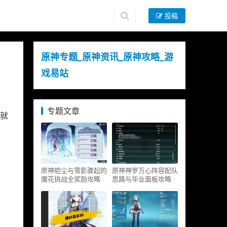
投稿
原神专题_原神资讯_原神攻略_游
戏易站
专题文章
就
原神皑尘与雪影骤起的
原神神罗万心阵容配队
魔花挑战全奖励攻略
思路与毕业面板攻略