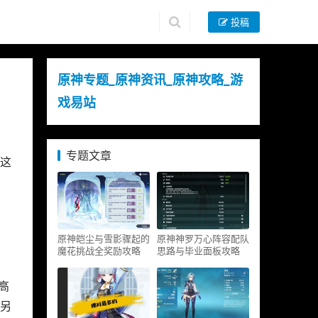
投稿
原神专题_原神资讯_原神攻略_游
戏易站
专题文章
这
原神皑尘与雪影骤起的
原神神罗万心阵容配队
魔花挑战全奖励攻略
思路与毕业面板攻略
高
另