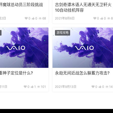
砰魔球总动员三阶段挑战
古剑奇谭木语人无通天无卫轩火
10自动挂机阵容
月2日
0
0
68
2021年8月6日
0
0
8
游戏攻略
重神子定位是什么?
永劫无间近战怎么躲蓄力攻击?
月11日
0
1
101
2021年9月13日
0
0
14