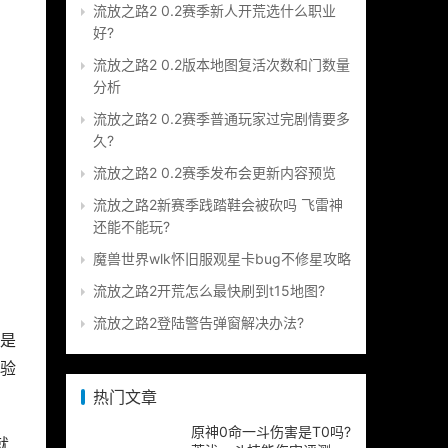
流放之路2 0.2赛季新人开荒选什么职业
好?
流放之路2 0.2版本地图复活次数和门数量
分析
流放之路2 0.2赛季普通玩家过完剧情要多
久?
流放之路2 0.2赛季发布会更新内容预览
流放之路2新赛季践踏鞋会被砍吗 飞雷神
还能不能玩?
魔兽世界wlk怀旧服观星卡bug不修星攻略
流放之路2开荒怎么最快刷到t15地图?
流放之路2登陆警告弹窗解决办法?
是
验
热门文章
原神0命一斗伤害是T0吗?
就