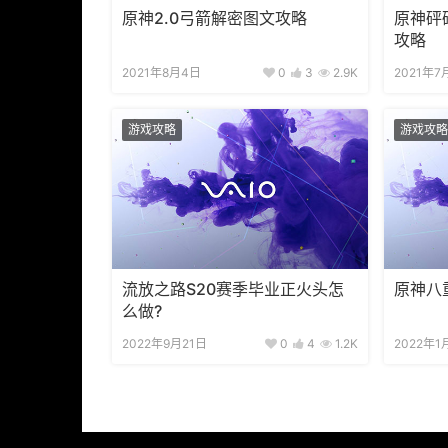
原神2.0弓箭解密图文攻略
原神砰
攻略
2021年8月4日
0
3
2.9K
2021年7
游戏攻略
游戏攻略
流放之路S20赛季毕业正火头怎
原神八
么做?
2022年9月21日
0
4
1.2K
2022年1