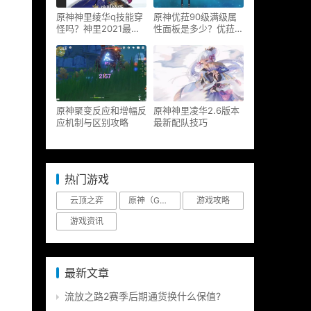
原神神里绫华q技能穿
原神优菈90级满级属
怪吗？神里2021最新
性面板是多少？优菈大
改动视频一览
招高输出手法
原神聚变反应和增幅反
原神神里凌华2.6版本
应机制与区别攻略
最新配队技巧
热门游戏
云顶之弈
原神（Genshin Impact）
游戏攻略
游戏资讯
最新文章
流放之路2赛季后期通货换什么保值?