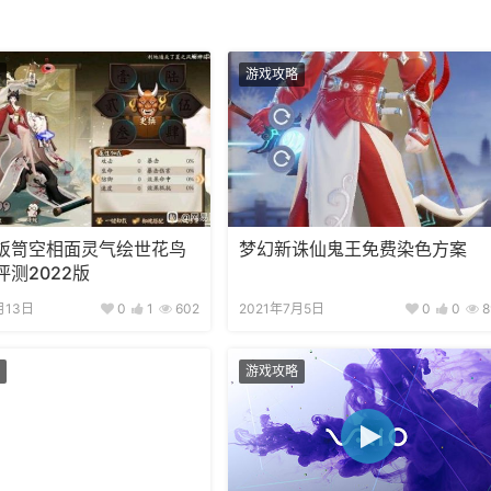
游戏攻略
饭笥空相面灵气绘世花鸟
梦幻新诛仙鬼王免费染色方案
评测2022版
月13日
0
1
602
2021年7月5日
0
0
8
游戏攻略