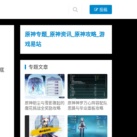
投稿
原神专题_原神资讯_原神攻略_游
戏易站
专题文章
底
原神皑尘与雪影骤起的
原神神罗万心阵容配队
魔花挑战全奖励攻略
思路与毕业面板攻略