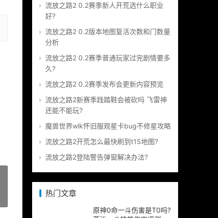
流放之路2 0.2赛季新人开荒选什么职业
好?
流放之路2 0.2版本地图复活次数和门数量
分析
流放之路2 0.2赛季普通玩家过完剧情要多
久?
流放之路2 0.2赛季发布会更新内容预览
流放之路2新赛季践踏鞋会被砍吗 飞雷神
还能不能玩?
魔兽世界wlk怀旧服观星卡bug不修星攻略
流放之路2开荒怎么最快刷到t15地图?
流放之路2登陆警告弹窗解决办法?
热门文章
»
原神0命一斗伤害是T0吗?