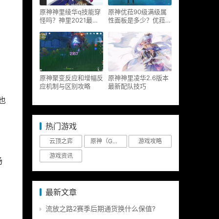
原神神里绫华q技能穿
原神优菈90级满级属
怪吗？神里2021最新
性面板是多少？优菈大
改动视频一览
招高输出手法
原神聚变反应和增幅反
原神神里凌华2.6版本
应机制与区别攻略
最新配队技巧
也
热门游戏
云顶之弈
原神（Genshin Impact）
游戏攻略
游戏资讯
场
最新文章
的
流放之路2赛季后期通货换什么保值?