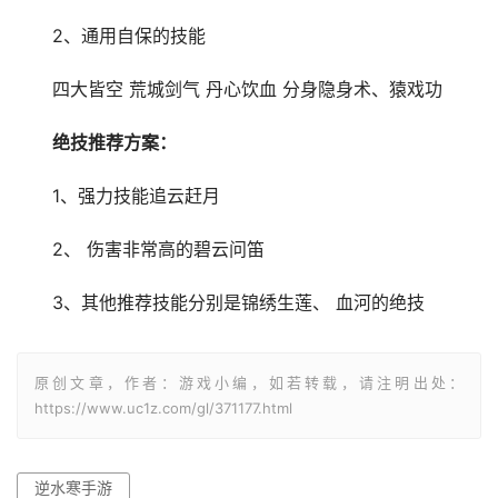
2、通用自保的技能
四大皆空 荒城剑气 丹心饮血 分身隐身术、猿戏功
绝技推荐方案：
1、强力技能追云赶月
2、 伤害非常高的碧云问笛
3、其他推荐技能分别是锦绣生莲、 血河的绝技
原创文章，作者：游戏小编，如若转载，请注明出处：
https://www.uc1z.com/gl/371177.html
逆水寒手游