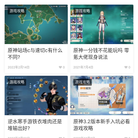
游戏攻略
游戏攻略
原神站场c与速切c有什么
原神一分钱不花能玩吗 零
不同?
氪大佬现身说法
2022年2月14日
0
2021年7月4日
0
游戏攻略
游戏攻略
逆水寒手游铁衣堆肉还是
原神3.2版本新手入坑必看
堆输出好?
游戏攻略