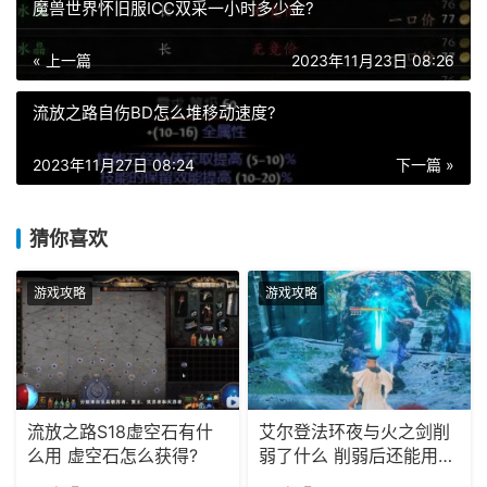
魔兽世界怀旧服ICC双采一小时多少金?
« 上一篇
2023年11月23日 08:26
流放之路自伤BD怎么堆移动速度?
2023年11月27日 08:24
下一篇 »
猜你喜欢
游戏攻略
游戏攻略
流放之路S18虚空石有什
艾尔登法环夜与火之剑削
么用 虚空石怎么获得?
弱了什么 削弱后还能用
吗?