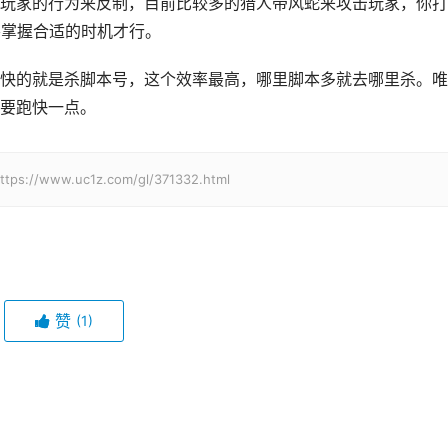
玩家的行为来反制，目前比较多的猎人带风蛇来攻击玩家，你打
要掌握合适的时机才行。
快的就是杀脚本号，这个效率最高，哪里脚本多就去哪里杀。唯
要跑快一点。
w.uc1z.com/gl/371332.html
赞
(1)