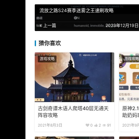
流放之路S24赛季迷雾之王速刷攻略
« 上一篇
2023年12月19日 
猜你喜欢
游戏攻略
游戏攻略
古剑奇谭木语人爬塔40层无通天
原神2.
阵容攻略
助奶妈
2021年8月3日
0
2
91
2021年9