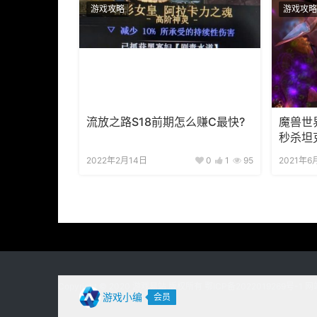
游戏攻略
游戏攻略
流放之路S18前期怎么赚C最快?
魔兽世
秒杀坦
坦克攻
2022年2月14日
0
1
95
2021年6
Copyright © 2020
游戏易站
版权所有
鄂ICP备2022019269号-1
网
游戏小编
会员