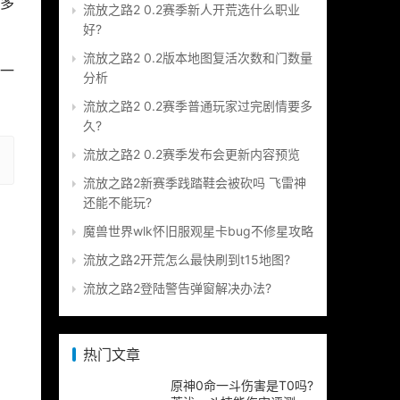
多
流放之路2 0.2赛季新人开荒选什么职业
好?
流放之路2 0.2版本地图复活次数和门数量
一
分析
流放之路2 0.2赛季普通玩家过完剧情要多
久?
流放之路2 0.2赛季发布会更新内容预览
流放之路2新赛季践踏鞋会被砍吗 飞雷神
还能不能玩?
魔兽世界wlk怀旧服观星卡bug不修星攻略
流放之路2开荒怎么最快刷到t15地图?
流放之路2登陆警告弹窗解决办法?
热门文章
原神0命一斗伤害是T0吗?