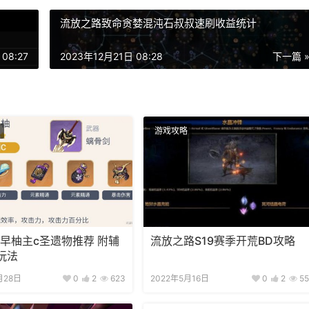
流放之路致命贪婪混沌石叔叔速刷收益统计
08:27
2023年12月21日 08:28
下一篇 
游戏攻略
1早柚主c圣遗物推荐 附辅
流放之路S19赛季开荒BD攻略
玩法
月28日
0
2
623
2022年5月16日
0
2
55