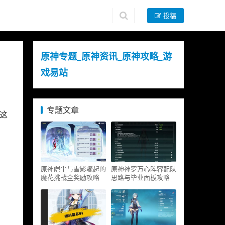
投稿
原神专题_原神资讯_原神攻略_游
戏易站
专题文章
这
原神皑尘与雪影骤起的
原神神罗万心阵容配队
魔花挑战全奖励攻略
思路与毕业面板攻略