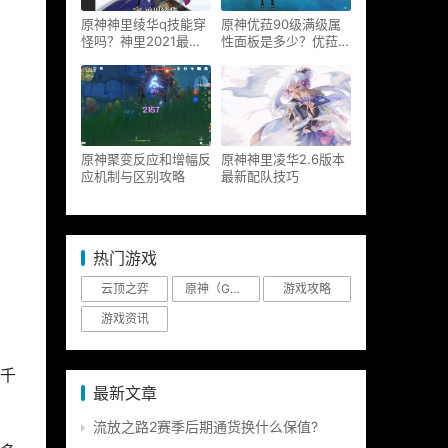
原神神里绫华q技能穿
原神优菈90级满级属
怪吗？神里2021最新
性面板是多少？优菈大
改动视频一览
招高输出手法
原神聚变反应和增幅反
原神神里凌华2.6版本
应机制与区别攻略
最新配队技巧
热门游戏
云顶之弈
原神（Genshin Impact）
游戏攻略
游戏资讯
千
最新文章
流放之路2赛季后期通货换什么保值?