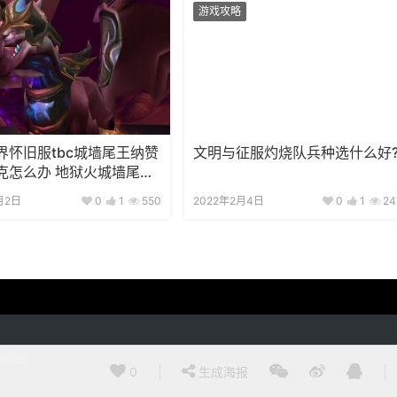
游戏攻略
界怀旧服tbc城墙尾王纳赞
文明与征服灼烧队兵种选什么好
克怎么办 地狱火城墙尾王
略
月2日
0
1
550
2022年2月4日
0
1
24
站地图
0
生成海报