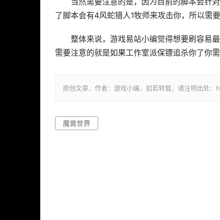
当然需要注意的是，因为目前的脚本会针对
了脚本会有4风蛇猎人1牧师来攻击你，所以需
整体来说，游戏易站小编觉得想要刷容易最
需要注意的就是如果工作室派保镖追杀你了你需
原创文章，作者：游戏小编，如若转载，请注明出处：https://ww
魔兽世界