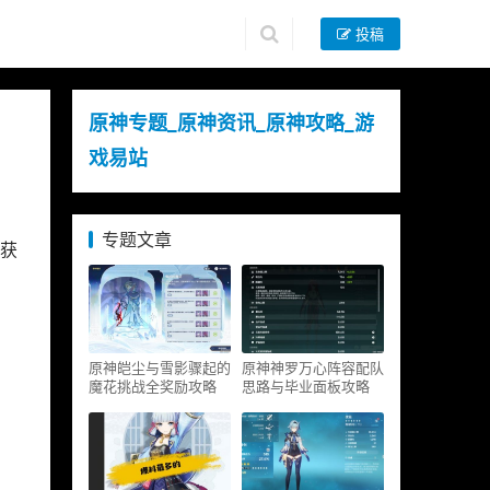
投稿
原神专题_原神资讯_原神攻略_游
戏易站
专题文章
获
原神皑尘与雪影骤起的
原神神罗万心阵容配队
魔花挑战全奖励攻略
思路与毕业面板攻略