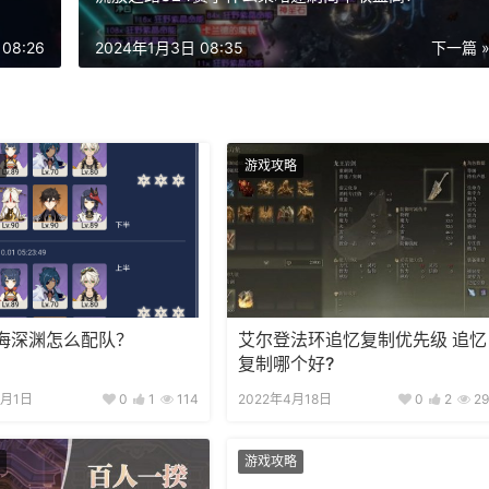
08:26
2024年1月3日 08:35
下一篇 
游戏攻略
海深渊怎么配队？
艾尔登法环追忆复制优先级 追忆
复制哪个好?
0月1日
0
1
114
2022年4月18日
0
2
29
游戏攻略