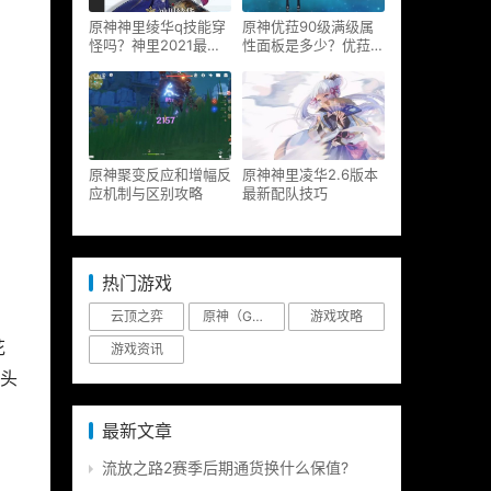
原神神里绫华q技能穿
原神优菈90级满级属
怪吗？神里2021最新
性面板是多少？优菈大
改动视频一览
招高输出手法
原神聚变反应和增幅反
原神神里凌华2.6版本
应机制与区别攻略
最新配队技巧
热门游戏
云顶之弈
原神（Genshin Impact）
游戏攻略
花
游戏资讯
头
最新文章
流放之路2赛季后期通货换什么保值?