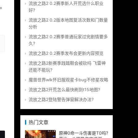
流放之路2 0.2赛季新人开荒选什么职业
。
好?
流放之路2 0.2版本地图复活次数和门数量
分析
流放之路2 0.2赛季普通玩家过完剧情要多
久?
流放之路2 0.2赛季发布会更新内容预览
流放之路2新赛季践踏鞋会被砍吗 飞雷神
还能不能玩?
魔兽世界wlk怀旧服观星卡bug不修星攻略
流放之路2开荒怎么最快刷到t15地图?
流放之路2登陆警告弹窗解决办法?
热门文章
原神0命一斗伤害是T0吗?