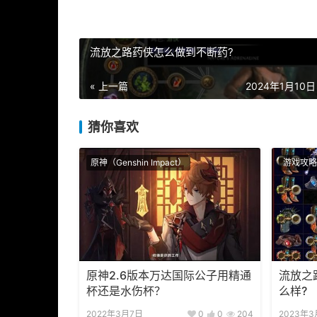
流放之路药侠怎么做到不断药?
« 上一篇
2024年1月10日 
猜你喜欢
原神（Genshin Impact）
游戏攻略
原神2.6版本万达国际公子用精通
流放之
杯还是水伤杯？
么样?
2022年3月7日
0
0
204
2023年3