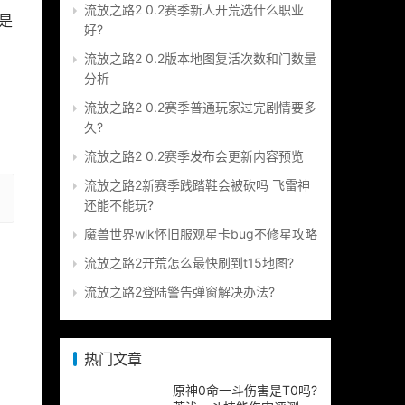
流放之路2 0.2赛季新人开荒选什么职业
是
好?
流放之路2 0.2版本地图复活次数和门数量
分析
流放之路2 0.2赛季普通玩家过完剧情要多
久?
流放之路2 0.2赛季发布会更新内容预览
流放之路2新赛季践踏鞋会被砍吗 飞雷神
还能不能玩?
魔兽世界wlk怀旧服观星卡bug不修星攻略
流放之路2开荒怎么最快刷到t15地图?
流放之路2登陆警告弹窗解决办法?
热门文章
原神0命一斗伤害是T0吗?