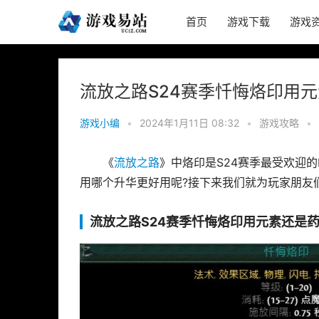
首页
游戏下载
游戏
流放之路S24赛季忏悔烙印用
游戏小编
•
2024年1月11日 08:32
•
游戏攻略
•
《
流放之路
》中烙印是S24赛季最受欢迎
用哪个升华更好用呢?接下来我们就为玩家朋友
流放之路S24赛季忏悔烙印用元素还是药