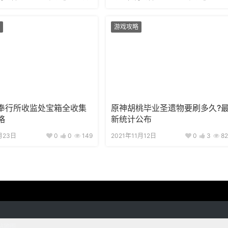
游戏攻略
奉行所收监处宝箱全收集
原神胡桃毕业圣遗物要刷多久?
略
新统计公布
月23日
0
0
149
2021年11月12日
0
3
82
站地图