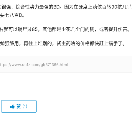
性很强，综合性势力最强的BD。因为在硬度上药侠百转90抗几乎
要七八百D。
左右就可以躺尸过85，其他都是少花几个门的钱，或者提升伤害。
勉强够用，再往上堆别的，贤主药啥的价格都快赶上猎手了。
w.uc1z.com/gl/371366.html
赞
(1)