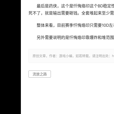
最后是药侠，这个是忏悔烙印这个BD稳定
死不了，就是输出需要砸钱。全套堆起来至少需
整体来看，目前赛季忏悔烙印只需要10D
另外需要说明的是忏悔烙印靠爆炸和堆范围
原创文章，作者：游戏小编，如若转载，请注明出处：https://ww
流放之路