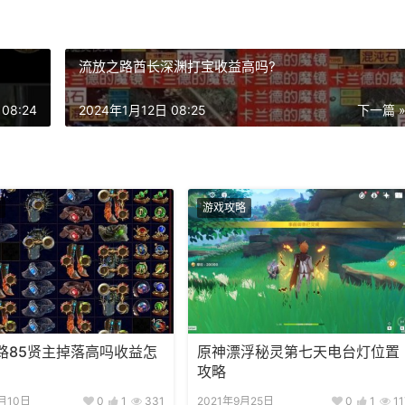
流放之路酋长深渊打宝收益高吗?
08:24
2024年1月12日 08:25
下一篇 
游戏攻略
路85贤主掉落高吗收益怎
原神漂浮秘灵第七天电台灯位置
攻略
月10日
0
1
331
2021年9月25日
0
1
11