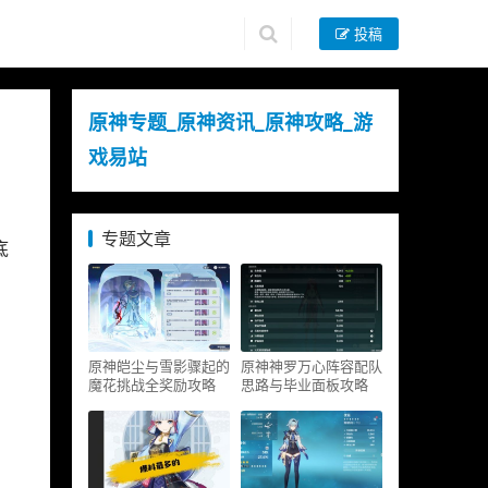
投稿
原神专题_原神资讯_原神攻略_游
戏易站
专题文章
底
原神皑尘与雪影骤起的
原神神罗万心阵容配队
魔花挑战全奖励攻略
思路与毕业面板攻略