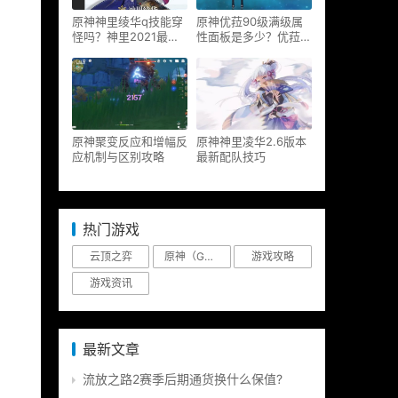
原神神里绫华q技能穿
原神优菈90级满级属
怪吗？神里2021最新
性面板是多少？优菈大
改动视频一览
招高输出手法
原神聚变反应和增幅反
原神神里凌华2.6版本
应机制与区别攻略
最新配队技巧
热门游戏
云顶之弈
原神（Genshin Impact）
游戏攻略
游戏资讯
最新文章
流放之路2赛季后期通货换什么保值?