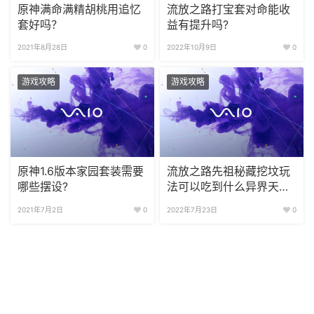
原神满命满精胡桃用追忆
流放之路打宝套对命能收
套好吗？
益有提升吗?
2021年8月28日
0
2022年10月9日
0
游戏攻略
游戏攻略
原神1.6版本家园套装需要
流放之路先祖秘藏挖坟玩
哪些摆设?
法可以吃到什么异界天赋
效果?
2021年7月2日
0
2022年7月23日
0