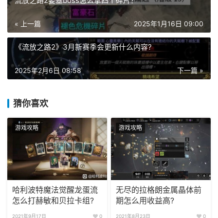
流放之路2要塞boss怎么拿四个碎片？
« 上一篇
2025年1月16日 09:00
《流放之路2》3月新赛季会更新什么内容?
2025年2月6日 08:58
下一篇 »
猜你喜欢
游戏攻略
游戏攻略
哈利波特魔法觉醒龙蛋流
无尽的拉格朗金属晶体前
怎么打赫敏和贝拉卡组?
期怎么用收益高?
2021年9月17日
0
2021年8月23日
0