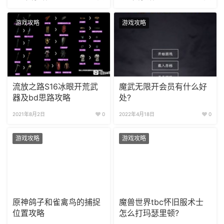
游戏攻略
游戏攻略
流放之路S16冰眼开荒武
魔武无限开会员有什么好
器及bd思路攻略
处?
2021年8月2日
0
2022年4月18日
0
游戏攻略
游戏攻略
原神鸽子和雀禽鸟的捕捉
魔兽世界tbc怀旧服术士
位置攻略
怎么打玛瑟里顿?