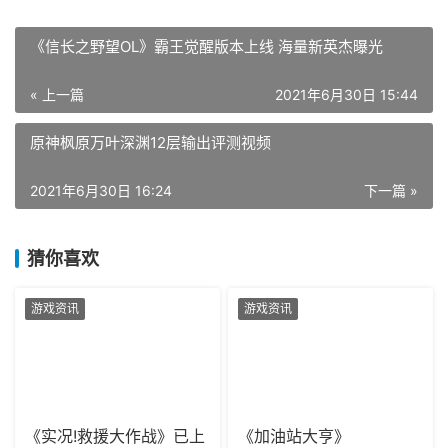
《信长之野望OL》霸王觉醒版本上线 海量新英杰曝光
« 上一篇
2021年6月30日 15:44
原神枫原万叶深渊12层输出评测视频
2021年6月30日 16:24
下一篇 »
猜你喜欢
游戏资讯
游戏资讯
《实况!救援大作战》已上
《加油站大亨》