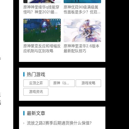
原神神里绫华q技能穿
原神优菈90级满级属
怪吗？神里2021最新
性面板是多少？优菈大
改动视频一览
招高输出手法
原神聚变反应和增幅反
原神神里凌华2.6版本
应机制与区别攻略
最新配队技巧
参
热门游戏
云顶之弈
原神（Genshin Impact）
游戏攻略
游戏资讯
玩
话
最新文章
流放之路2赛季后期通货换什么保值?