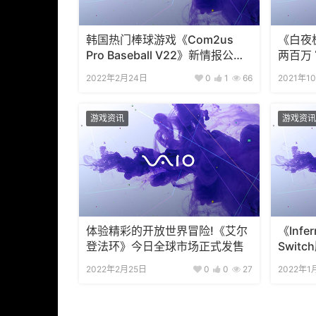
韩国热门棒球游戏《Com2us
《白夜
Pro Baseball V22》新情报公布
两百万
体验更佳!
2022年2月24日
0
1
66
2021年1
游戏资讯
游戏资讯
体验精彩的开放世界冒险!《艾尔
《Inf
登法环》今日全球市场正式发售
Swit
2022年2月25日
0
0
27
2022年1