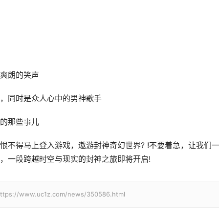
爽朗的笑声
，同时是众人心中的男神歌手
的那些事儿
恨不得马上登入游戏，遨游封神奇幻世界? !不要着急，让我们
，一段跨越时空与现实的封神之旅即将开启!
ww.uc1z.com/news/350586.html