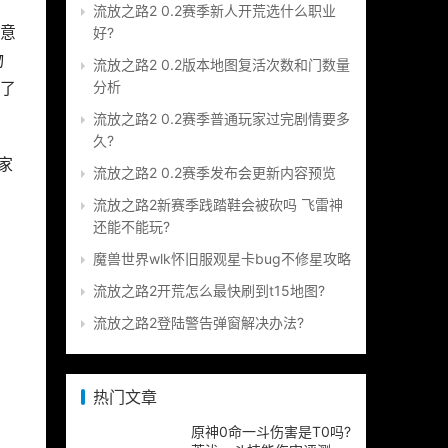
流放之路2 0.2赛季新人开荒选什么职业
意
好?
物
流放之路2 0.2版本地图复活次数和门数量
分析
了
流放之路2 0.2赛季普通玩家过完剧情要多
久?
家
流放之路2 0.2赛季发布会更新内容预览
流放之路2新赛季践踏鞋会被砍吗 飞雷神
还能不能玩?
魔兽世界wlk怀旧服观星卡bug不修星攻略
流放之路2开荒怎么最快刷到t15地图?
流放之路2登陆警告弹窗解决办法?
热门文章
原神0命一斗伤害是T0吗?