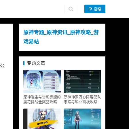
投稿
原神专题_原神资讯_原神攻略_游
戏易站
专题文章
公
原神皑尘与雪影骤起的
原神神罗万心阵容配队
魔花挑战全奖励攻略
思路与毕业面板攻略