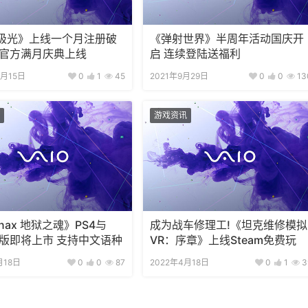
极光》上线一个月注册破
《弹射世界》半周年活动国庆开
 官方满月庆典上线
启 连续登陆送福利
0月15日
0
1
45
2021年9月29日
0
0
13
游戏资讯
ernax 地狱之魂》PS4与
成为战车修理工!《坦克维修模拟
ch版即将上市 支持中文语种
VR：序章》上线Steam免费玩
月18日
0
0
87
2022年4月18日
0
1
3