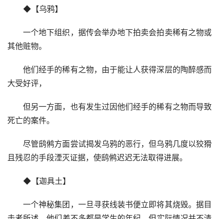
◆【乌鸦】
一个地下组织，据传会举办地下拍卖会拍卖稀有之物或
其他赃物。
他们经手的稀有之物，由于能让人获得深层的陶醉感而
大受好评，
但另一方面，也有发生过因他们经手的稀有之物而导致
死亡的案件。
尽管鸱鸺方面尝试揭发乌鸦的恶行，但乌鸦几度以狡猾
且残忍的手段湮灭证据，使鸱鸺迟迟无法取得进展。
◆【迦具土】
一个神秘集团，一旦寻获线装书便立即将其烧毁。据目
击者所述，他们差不多都是学生的年纪，但实际情况并不清