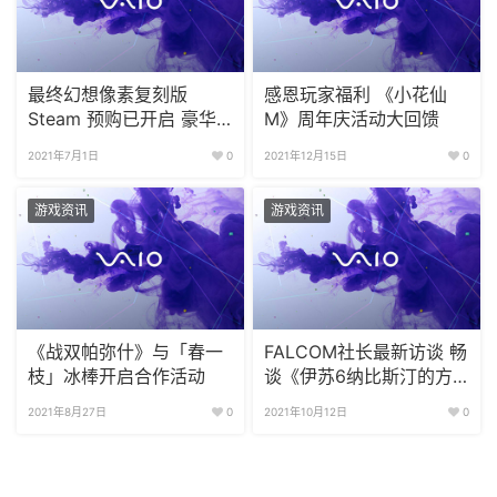
最终幻想像素复刻版
感恩玩家福利 《小花仙
Steam 预购已开启 豪华
M》周年庆活动大回馈
版送原声带
2021年7月1日
0
2021年12月15日
0
游戏资讯
游戏资讯
《战双帕弥什》与「春一
FALCOM社长最新访谈 畅
枝」冰棒开启合作活动
谈《伊苏6纳比斯汀的方
舟》细节
2021年8月27日
0
2021年10月12日
0