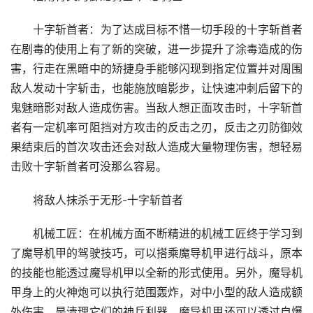
十字斩首者：为了达成目标不惜一切手段的十字斩首者
在剧毒的使用上有了新的突破，进一步提升了涂毒造成的伤
害，行走在黑暗中的矫捷身手能够闪现到指定位置并对周围
敌人发动十字斩击，也能施放暗影步，让快速冲刺后留下的
鬼魅暗影对敌人造成伤害。当敌人想正面攻击时，十字斩首
者有一定机率可阻挡对方攻击的反击之刃，反击之刃防御效
果结束后的首次攻击还会对敌人造成大量物理伤害，想轻易
击败十字斩首者可没那么容易。
将敌人抹杀于无形-十字斩首者
机械工匠：在机械方面不断精进的机械工匠终于学习到
了魔导机甲的驾驶技巧，可以搭乘魔导机甲进行战斗，原本
的技能也能透过魔导机甲以全新的形式使用。另外，魔导机
甲身上的火神炮可以执行范围轰炸，对中小型的敌人造成额
外伤害，是清理它们的神兵利器。魔导机甲还可以透过自爆