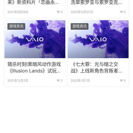
来》新资料片「恋曲永
洗翠索罗亚与索罗亚克正
奏」国庆正式上线
式公布
2021年9月29日
0
2021年10月27日
0
游戏资讯
游戏资讯
猎杀时刻!黑暗风动作游戏
《七大罪：光与暗之交
《Illusion Lands》试玩版
战》上线新角色背叛者梅
即将上线
里奥达斯 年度庆典开启
2021年12月2日
0
2022年1月7日
0