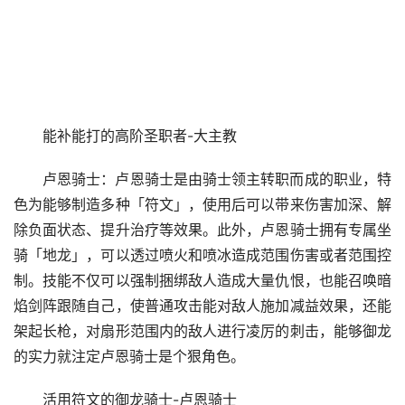
能补能打的高阶圣职者-大主教
卢恩骑士：卢恩骑士是由骑士领主转职而成的职业，特
色为能够制造多种「符文」，使用后可以带来伤害加深、解
除负面状态、提升治疗等效果。此外，卢恩骑士拥有专属坐
骑「地龙」，可以透过喷火和喷冰造成范围伤害或者范围控
制。技能不仅可以强制捆绑敌人造成大量仇恨，也能召唤暗
焰剑阵跟随自己，使普通攻击能对敌人施加减益效果，还能
架起长枪，对扇形范围内的敌人进行凌厉的刺击，能够御龙
的实力就注定卢恩骑士是个狠角色。
活用符文的御龙骑士-卢恩骑士