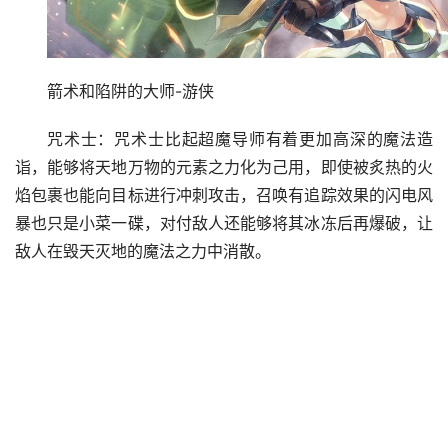
箭术和陷阱的大师-游侠
咒术士：咒术士比起超魔导师有着更加高深的魔法造
诣，能够将天地万物的元素之力化为己用，即使被炙热的火
焰包裹也能向目标进行冲刺攻击，召唤有追踪效果的闪电风
暴也只是小菜一碟，对付敌人还能够将其冰冻后再爆破，让
敌人在毁天灭地的魔法之力中消散。