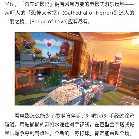
呈现，「汽车幻影坞」拥有瞬息万变的电影式游乐场地——
从吓人的「恐怖大教堂」(Cathedral of Horror)到迷人的
「爱之桥」(Bridge of Love)应有尽有。
看电影怎么能少了零嘴陪伴呢，对吧?趁对手经过涂鸦
隧道，用黏糊糊的苏打水遮住对手视线，在巨型金字塔或城
堡顶端争夺制高点吧，全新的「苏打球」肯定能轰动全场。