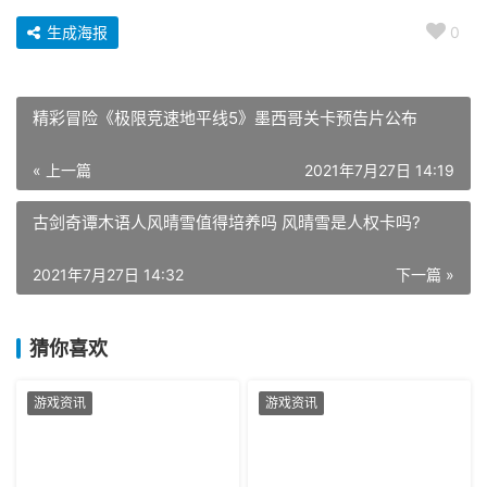
生成海报
0
精彩冒险《极限竞速地平线5》墨西哥关卡预告片公布
« 上一篇
2021年7月27日 14:19
古剑奇谭木语人风晴雪值得培养吗 风晴雪是人权卡吗?
2021年7月27日 14:32
下一篇 »
猜你喜欢
游戏资讯
游戏资讯