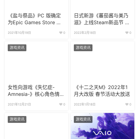
《盐与祭品》PC 版确定
日式新游《蕃茄酱与美乃
为Epic Games Store 独
滋》上线Steam新品节 试
占
玩版放出
2021年10月19日
0
2022年2月18日
0
游戏资讯
游戏资讯
女性向游戏《失忆症-
《十二之天M》2022年1
Amnesia-》核心角色情报
月大改版 春节活动大放送
披露
2021年12月21日
0
2022年1月18日
0
游戏资讯
游戏资讯