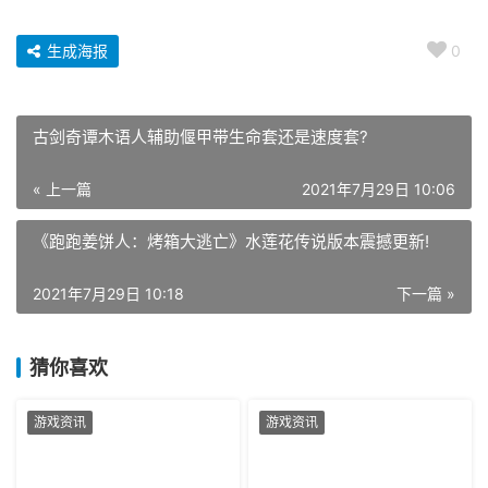
生成海报
0
古剑奇谭木语人辅助偃甲带生命套还是速度套?
« 上一篇
2021年7月29日 10:06
《跑跑姜饼人：烤箱大逃亡》水莲花传说版本震撼更新!
2021年7月29日 10:18
下一篇 »
猜你喜欢
游戏资讯
游戏资讯