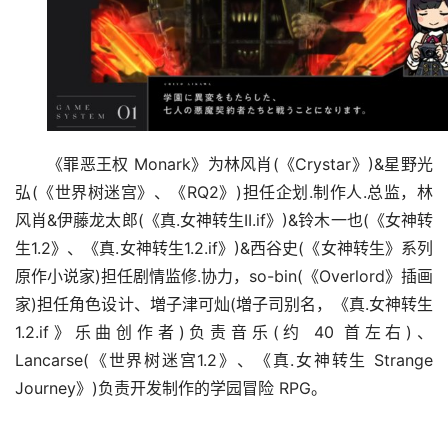
《罪恶王权 Monark》为林风肖(《Crystar》)&星野光
弘(《世界树迷宫》、《RQ2》)担任企划.制作人.总监，林
风肖&伊藤龙太郎(《真.女神转生II.if》)&铃木一也(《女神转
生1.2》、《真.女神转生1.2.if》)&西谷史(《女神转生》系列
原作小说家)担任剧情监修.协力，so-bin(《Overlord》插画
家)担任角色设计、増子津可灿(増子司别名，《真.女神转生
1.2.if》乐曲创作者)负责音乐(约 40 首左右)、
Lancarse(《世界树迷宫1.2》、《真.女神转生 Strange 
Journey》)负责开发制作的学园冒险 RPG。